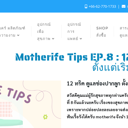
+66-62-770-1733
อุปกรณ์
อุปกรณ์
แคร์ ผลิตภัณฑ์
SHOP
สาระ
เพื่อ
การ
ความงาม
สั่งซื้อ
ดูแ
สุขภาพ
แพทย์
Motherife Tips EP.8 : 1
ตั้งแต่เร
12 ทริค ดูแลช่องปากลูก ตั้งแ
สวัสดีคุณแม่ผู้รักสุขภาพทุกท่านค
ที่ 8 กันแล้วนะครับ เรื่องของสุข
เพราะหากปล่อยปละละเลยอาจส่งผลใ
ฟันเรื้อรังได้ครับ motherife จึงน