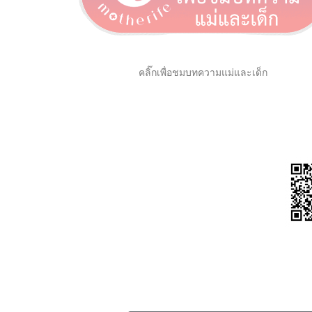
คลิ๊กเพื่อชมบทความแม่และเด็ก