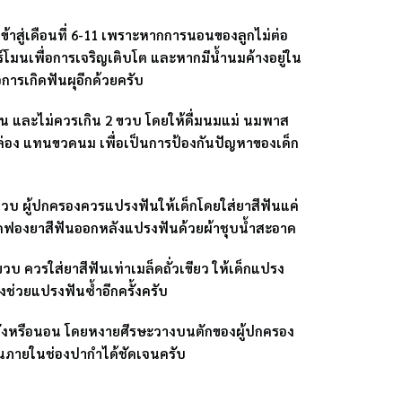
ูกเข้าสู่เดือนที่ 6-11 เพราะหากการนอนของลูกไม่ต่อ
ร์โมนเพื่อการเจริญเติบโต และหากมีน้ำนมค้างอยู่ใน
อการเกิดฟันผุอีกด้วยครับ
อน และไม่ควรเกิน 2 ขวบ โดยให้ดื่มนมแม่ นมพาส
อกล่อง แทนขวดนม เพื่อเป็นการป้องกันปัญหาของเด็ก
 3 ขวบ ผู้ปกครองควรแปรงฟันให้เด็กโดยใส่ยาสีฟันแค่
็ดฟองยาสีฟันออกหลังแปรงฟันด้วยผ้าชุบน้ำสะอาด
วบ ควรใส่ยาสีฟันเท่าเมล็ดถั่วเขียว ให้เด็กแปรง
ช่วยแปรงฟันซ้ำอีกครั้งครับ
็กนั่งหรือนอน โดยหงายศีรษะวางบนตักของผู้ปกครอง
็นภายในช่องปากำได้ชัดเจนครับ