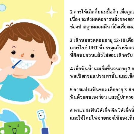
2.ควรให้เลิกดื่มนมมื้อดึก เมื่อล
เนื่อง จะส่งผลต่อการหลั่งของฮอ
ช่องปากลูกตลอดคืน ก็ยังเสี่ยงต่
3.เลิกนมขวดตอนอายุ 12-18 เดื
เจอร์ไรซ์ UHT ที่บรรจุแก้วหรื
ที่ติดนมขวบแล้วไม่ยอมเลิกครับ
4.เมื่อฟันน้ำนมเริ่มขึ้นจนอายุ
พอเปียกขนแปรงเท่านั้น และเช
5.การแปรงฟันของ เด็กอายุ 3-6 ข
ฟันด้วยตนเองก่อน และผู้ปกครอง
6.ท่าแปรงฟันให้เด็ก คือ ให้เด
และใช้โคมไฟช่วยส่องให้มองเห