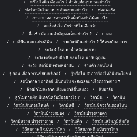
พรีไบโอติก คืออะไร ? สำคัญต่อสุขภาพอย่างไร
ฟอร์มาลีนในอาหาร อันตรายอย่างไร
ฟอสฟอรัส
ภาวะขาดสารอาหารในเด็กป้องกันได้อย่างไร
มะเร็งหัวใจ ภัยร้ายที่ไม่เลือกวัย
มื้อเช้า มีความสำคัญต่อเด็กอย่างไร ?
ยาดม
ยาสีฟัน และ แปรงสีฟัน
ยาแก้แพ้กินอย่างไร ? ให้ตรงกับอาการ
ระวัง 4 โรค พาน้ำหนักลดฮวบ
ระวัง เตรียมรับมือ 5 กลุ่มโรค มากับฤดูฝน
ระวัง! สัตว์มีพิษช่วงหน้าฝน
ร้านค้า ออนไลน์
รู้ ก่อน เลือก ทานชีสเบอร์เกอร์
รู้หรือไม่ !? การร้องไห้ก็มีประโยชน์
ลดน้ำตาล 1 อาทิตย์ เป็นต้นไป จะส่งผลอย่างไรต่อร่างกาย ?
ล้างผักไม่สะอาด เสี่ยงพยาธิขึ้นสมอง
ลิปบาล์ม
ลูกไม่ทานผัก มีเทคนิครับมืออย่างไร ?
วิตามิน
วิตามิน
วิตามินกินตอนไหนดี
วิตามินซี
วิตามินซีควรกินตอนไหน
วิตามินบำรุงสมอง
วิตามินบำรุงสายตา
วิตามินรวม บำรุงร่างกาย
วิตามินเด็ก
วิตามินเสริมภูมิคุ้มกัน
วิถีสุขถาพดี ฉบับชาวโลก
วิถีสุขภาพดี ฉบับชาวโลก
วิธีการให้นมบุตร สำหรับคุณแม่มือใหม่