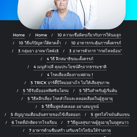
Home
Home
10 ความเชื่อผิดๆเกี่ยวกับการให้นมลูก
10 วิธีแก้ปัญหาใต้ตาคล้ำ
10 อาหารกระตุ้นการตั้งครรภ์
3 กลุ่มยา อาจพาไตพัง3
3 อาหารตัวการ “กรดไหลย้อน”
4 วิธี ฝึกสมาธิขณะตั้งครรภ์
4 เมนูหัวปลี คุณประโยชน์ดีๆจากธรรมชาติ
4 โรคเสี่ยงเลี่ยงกาแฟด่วน !
5 TRICK ปาร์ตี้ปีใหม่อย่างไร ไม่ให้เสียสุขภาพ
5 วิธีรับมือออฟฟิศซินโดรม
5 วิธีวิ่งสำหรับผู้เริ่มต้น
5 วิธีหลีกเลี่ยง โรคหัวใจและหลอดเลือดในผู้สูงอายุ
5 วีธีฟื้นฟูหลังคลอด อย่างสมบูรณ์
5 สัญญาณเตือนอันตรายของไข้เลือดออก
5 สูตรไล่ไขมันต้นแขน
6 โรคที่มักติดจากโรงเรียน
7 วิธีดูแลสุขภาพผู้สูงอายุในฤดูหนาว
7 อาหารต้านซึมเศร้า เสริมเซโรโทนินให้ร่างกาย