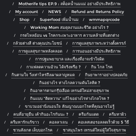
Motherife tips EP.9 : สต็อคน้ำนมแม่ อย่างมีประสิทธิภาพ
My account
NEWS
Refund and Returns Policy
Shop
Superfood เพิ่มน้ำนม
wmmapqrcode
Working Mom สมดุลงานและชีวิต อย่างไร ?
กรดไหลย้อน vs โรคกระเพาะอาหาร ความคล้ายที่แตกต่าง
กล้วยต่างสี ต่างคุณประโยชน์
การดูแลสุขภาพระหว่างตั้งครรภ์
การดูแลสุขภาพหลังคลอด
การนอนอย่างมีประสิทธิภาพ
การปฐมพยาบาล และเรื่องที่อาจเข้าใจผิด
กาแฟลดความอ้วน ได้จริงหรือ ?
กิน ไกล โรค
กินตามใจ วิ่งเท่าไหร่ถึงเผาผลาญหมด
กินยาพาราอย่างปลอดภัย
กินอย่างไร ห่างไกลความดันโลหิต ?
กินอาหารตามกรุ๊ปเลือด เทรนด์ใหม่สายสุขภาพ
กินแบบ “ติดหวาน” แก้ไขอย่างไรห่างไกลโรค ?
ขาบวมอย่านิ่งนอนใจ สัณญาณบอกโรคที่คุณอาจไม่รู้
คนที่อายุยืน เค้ากินอะไรกันนะ ?
ครีมกันแดด
ครีมทาผิว
ครีมทารักแร้ขาว
คอลลาเจน
คอเลสเตอรอลลดเร็วด้วย 5 วิธี
ชวนสังเกต เล็บบอกโรค
ชาสมุนไพร เทรนด์ใหม่ผู้ใส่ใจสุขภาพ