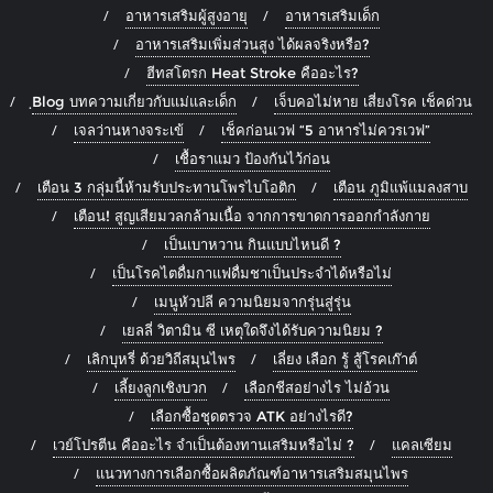
อาหารเสริมผู้สูงอายุ
อาหารเสริมเด็ก
อาหารเสริมเพิ่มส่วนสูง ได้ผลจริงหรือ?
ฮีทสโตรก Heat Stroke คืออะไร?
ฺBlog บทความเกี่ยวกับแม่และเด็ก
เจ็บคอไม่หาย เสี่ยงโรค เช็คด่วน
เจลว่านหางจระเข้
เช็คก่อนเวฟ “5 อาหารไม่ควรเวฟ”
เชื้อราแมว ป้องกันไว้ก่อน
เตือน 3 กลุ่มนี้ห้ามรับประทานโพรไบโอติก
เตือน ภูมิแพ้แมลงสาบ
เตือน! สูญเสียมวลกล้ามเนื้อ จากการขาดการออกกำลังกาย
เป็นเบาหวาน กินแบบไหนดี ?
เป็นโรคไตดื่มกาแฟดื่มชาเป็นประจำได้หรือไม่
เมนูหัวปลี ความนิยมจากรุ่นสู่รุ่น
เยลลี่ วิตามิน ซี เหตุใดจึงได้รับความนิยม ?
เลิกบุหรี่ ด้วยวิถีสมุนไพร
เลี่ยง เลือก รู้ สู้โรคเก๊าต์
เลี้ยงลูกเชิงบวก
เลือกชีสอย่างไร ไม่อ้วน
เลือกซื้อชุดตรวจ ATK อย่างไรดี?
เวย์โปรตีน คืออะไร จำเป็นต้องทานเสริมหรือไม่ ?
แคลเซียม
แนวทางการเลือกซื้อผลิตภัณฑ์อาหารเสริมสมุนไพร