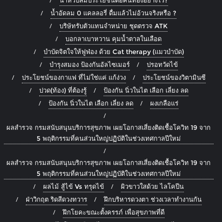
น้ำอัดลม 0 แคลลอรี่ ดื่มแล้วไม่อ้วนจริงหรือ ?
บริษัทรับตัวแทนจำหน่าย ชุดตรวจ ATK
บอกลาเบาหวาน คุมน้ำตาลในเลือด
บำบัดจิตใจให้ฟูฟ่อง ด้วย Cat therapy (แมวบำบัด)
บำรุงสมอง ป้องกันอัลไซเมอร์
ปรอทวัดไข้
ประโยชน์ของกาแฟ ที่ไม่ใช่แค่ แก้ง่วง
ประโยชน์ของวิตามินซี
ปวด(ท้อง) ที่ต้องรู้
ป้องกัน นิ่วในไต เลือก เลี่ยง ลด
ป้องกัน นิ่วในไต เลือก เลี่ยง ลด
ผงเกลือแร่
ผลสำรวจ กรมสนับสนุนบริการสุขภาพ เผยโอกาสเสี่ยงติดเชื้อโควิท 19 จาก
5 พฤติกรรมที่คนส่วนใหญ่ปฏิบัติในช่วงเทศกาลปีใหม่
ผลสำรวจ กรมสนับสนุนบริการสุขภาพ เผยโอกาสเสี่ยงติดเชื้อโควิท 19 จาก
5 พฤติกรรมที่คนส่วนใหญ่ปฏิบัติในช่วงเทศกาลปีใหม่
ผลไม้ สู้ไข้ Vs ทรุดไข้
ผิวขาวใสด้วย ไลโคปีน
ฝ่าวิกฤต ริดสีดวงทวาร
ฝึกบริหารดวงตา ช่วงเวลาทำงานกัน
ฝึกโยคะขณะตั้งครรภ์ เพื่อสุขภาพที่ดี