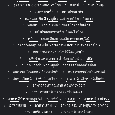
สูตร 2:1:1 & 6:6:1 รหัสลับ ดับโรค
สเปรย์
สเปรย์กันยุง
สเปรย์ฆ่าเชื้อ
สเปรย์รักษาสิว
หมอแนะ กิน 3 เมนูนี้ตอนเช้าช่วยให้อายุยืนยาว
หมอแนะ ข้าว 3 ชนิด ช่วยลดน้ำตาลในเลือด
หลังทำศัลยกรรมห้ามกินอะไรบ้าง
หลับอย่างเยอะ ตื่นอย่างเพลีย เพราะเหตุใด?
อยากวิ่งลดหุ่นตอนเย็นหลังเลิกงาน แต่เข่าไม่ดีทำอย่างไร ?
ออกกำลังกายอย่างไร ให้ดีต่อ(หัว)ใจ
ออฟฟิศซินโดรม อาการเรื้อรังกวนใจชาวออฟฟิศ
อะไรจะเกิดขึ้น หากหยุดดื่มแอลกอฮอล์ตลอดทั้งเดือน
อันตราย โรคหลอดเลือดหัวใจตีบ
อันตรายจากไขมันทรานส์
อัมพาตใบหน้าครึ่งซีกคืออะไร?
อาหาร ต้านไทรอยด์เป็นพิษ
อาหารคลีนที่คุณทาน คลีนจริงหรือ ?
อาหารช่วยเสริมสร้าง ฮอร์โมนเพศชาย
อาหารที่บำรุงกระดูก VS อาหารที่ทำลายกระดูก
อาหารบำรุงน้ำนม
อาหารเสริม
อาหารเสริม
อาหารเสริม บำรุงสุขภาพ ร่างกาย
อาหารเสริมคนท้อง
อาหารเสริมช่วยผิวขาว