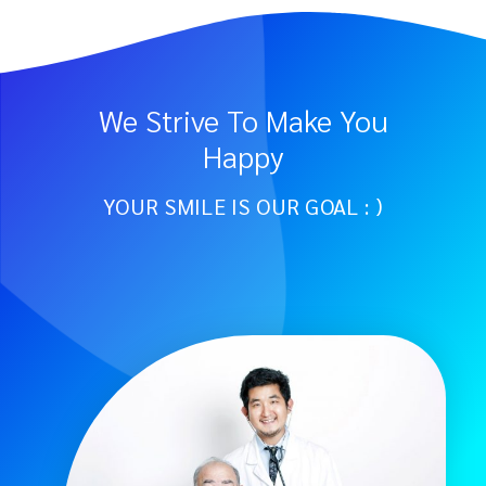
We Strive To Make You
Happy
YOUR SMILE IS OUR GOAL : )