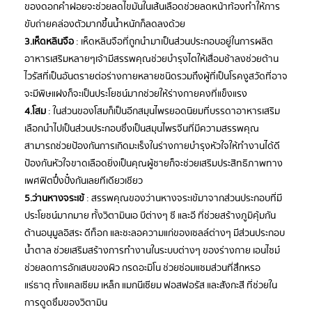
ของดอกคำฝอยจะช่วยลดไขมันในเส้นเลือดช่วยลดหน้าท้องทำให้การ
ขับถ่ายคล่องตัวมากขึ้นน้ำหนักก็ลดลงด้วย
3.เห็ดหลินจือ
: เห็ดหลินจือที่ถูกนำมาเป็นส่วนประกอบอยู่ในการผลิต
อาหารเสริมหลายๆเจ้ามีสรรพคุณช่วยบำรุงไตให้เสื่อมช้าลงช่วยต้าน
ไวรัสที่เป็นอันตรายต่อร่างกายหลายชนิดรวมถึงผู้ที่เป็นโรคงูสวัดที่อาจ
จะมีพิษแฝงก็จะเป็นประโยชน์มากช่วยให้ร่างกายคงที่แข็งแรง
4.โสม
: ในส่วนของโสมก็เป็นอีกสมุนไพรยอดนิยมที่บรรดาอาหารเสริม
เลือกนำไปเป็นส่วนประกอบซึ่งเป็นสมุนไพรจีนที่มีความสรรพคุณ
สามารถช่วยป้องกันการเกิดมะเร็งในร่างกายบำรุงหัวใจให้ทำงานได้ดี
ป้องกันหัวใจขาดเลือดยิ่งเป็นคุณผู้ชายก็จะช่วยเสริมประสิทธิภาพทาง
เพศฟิตปึ๋งปั๋งกันเลยทีเดียวเชียว
5.ว่านหางจระเข้
: สรรพคุณของว่านหางจระเข้มาจากส่วนประกอบที่มี
ประโยชน์มากมาย ทั้งวิตามินเอ บีต่างๆ ซี และอี ที่ช่วยสร้างภูมิคุ้มกัน
ต้านอนุมูลอิสระ ดีท็อก และชะลอความแก่ของเซลล์ต่างๆ มีส่วนประกอบ
น้ำตาล ช่วยเสริมสร้างการทำงานในระบบต่างๆ ของร่างกาย เอนไซม์
ช่วยลดการอักเสบของผิว กรดอะมิโน ช่วยซ่อมแซมส่วนที่สึกหรอ
แร่ธาตุ ทั้งแคลเซียม เหล็ก แมกนีเซียม ฟอสฟอรัส และสังกะสี ที่ช่วยใน
การดูดซึมของวิตามิน