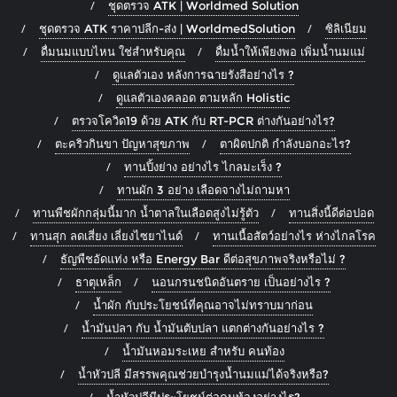
ชุดตรวจ ATK | Worldmed Solution
ชุดตรวจ ATK ราคาปลีก-ส่ง | WorldmedSolution
ซิลิเนียม
ดื่มนมแบบไหน ใช่สำหรับคุณ
ดื่มน้ำให้เพียงพอ เพิ่มน้ำนมแม่
ดูแลตัวเอง หลังการฉายรังสีอย่างไร ?
ดูแลตัวเองคลอด ตามหลัก Holistic
ตรวจโควิด19 ด้วย ATK กับ RT-PCR ต่างกันอย่างไร?
ตะคริวกินขา ปัญหาสุขภาพ
ตาผิดปกติ กำลังบอกอะไร?
ทานปิ้งย่าง อย่างไร ไกลมะเร็ง ?
ทานผัก 3 อย่าง เลือดจางไม่ถามหา
ทานพืชผักกลุ่มนี้มาก น้ำตาลในเลือดสูงไม่รู้ตัว
ทานสิ่งนี้ดีต่อปอด
ทานสุก ลดเสี่ยง เลี่ยงไซยาไนด์
ทานเนื้อสัตว์อย่างไร ห่างไกลโรค
ธัญพืชอัดแท่ง หรือ Energy Bar ดีต่อสุขภาพจริงหรือไม่ ?
ธาตุเหล็ก
นอนกรนชนิดอันตราย เป็นอย่างไร ?
น้ำผัก กับประโยชน์ที่คุณอาจไม่ทราบมาก่อน
น้ำมันปลา กับ น้ำมันตับปลา แตกต่างกันอย่างไร ?
น้ำมันหอมระเหย สำหรับ คนท้อง
น้ำหัวปลี มีสรรพคุณช่วยบำรุงน้ำนมแม่ได้จริงหรือ?
น้ำหัวปลีมีประโยชน์ต่อคนท้องอย่างไร?