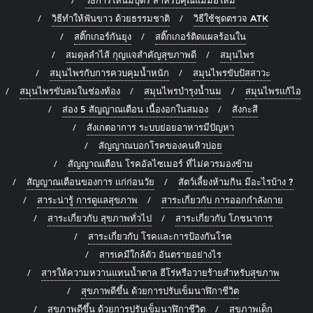
วิธีทำให้ฟันขาว ด้วยธรรมชาติ
วิธีใช้ชุดตรวจ ATK
สติ๊กเกอร์กันยุง
สติ๊กเกอร์ติดแผลร้อนใน
สมดุลลำไส้ กุญแจสำคัญสุขภาพดี
สมุนไพร
สมุนไพรกับการควบคุมน้ำหนัก
สมุนไพรขับปัสสาวะ
สมุนไพรขับลมในช่องท้อง
สมุนไพรบำรุงน้ำนม
สมุนไพรแก้ไอ
ส่อง 5 สัญญาณเตือน เนื้องอกในสมอง
สังกะสี
สังเกตอาการ ระบบย่อยอาหารมีปัญหา
สัญญาณบอกโรคของคนหิวบ่อย
สัญญาณเตือน โรคอัลไซเมอร์ ที่ไม่ควรมองข้าม
สัญญาณเตือนของการ แก่ก่อนวัย
สัตว์เลี้ยงห้ามกิน มีอะไรบ้าง ?
สาระน่ารู้ การดูแลสุขภาพ
สาระเกี่ยวกับ การออกกำลังกาย
สาระเกี่ยวกับ สุขภาพทั่วไป
สาระเกี่ยวกับ โภชนาการ
สาระเกี่ยวกับ โรคและการป้องกันโรค
สารเคมีใกล้ตัว อันตรายอย่างไร
สารให้ความหวานแทนน้ำตาล ฮีโร่หรือวายร้ายสำหรับสุขภาพ
สุขภาพดีขึ้น ด้วยการปรับเข็มนาฬิกาชีวิต
สุขภาพดีขึ้น ด้วยการปรับเข็มนาฬิกาชีวิต
สุขภาพเด็ก