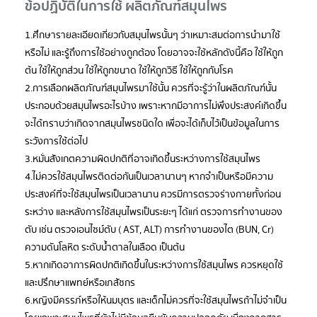
ข้อปฏิบัติในการใช้ ผลิตภัณฑ์สมุนไพร
1.ศึกษารายละเอียดเกี่ยวกับสมุนไพรนั้นๆ ว่าเหมาะสมต่อการนำมาใช้
หรือไม่ และรู้ถึงการใช้อย่างถูกต้อง โดยอาจจะใช้หลักดังนี้คือ ใช้ให้ถูก
ต้น ใช้ให้ถูกส่วน ใช้ให้ถูกขนาด ใช้ให้ถูกวิธี ใช้ให้ถูกกับโรค
2.การเลือกผลิตภัณฑ์สมุนไพรมาใช้นั้น ควรที่จะรู้ว่าในผลิตภัณฑ์นั้น
ประกอบด้วยสมุนไพรอะไรบ้าง เพราะหากมีอาการไม่พึงประสงค์เกิดขึ้น
จะได้ทราบว่าเกิดจากสมุนไพรชนิดใด เพื่อจะได้เก็บไว้เป็นข้อมูลในการ
ระวังการใช้ต่อไป
3.หมั่นสังเกตความผิดปกติที่อาจเกิดขึ้นระหว่างการใช้สมุนไพร
4.ไม่ควรใช้สมุนไพรติดต่อกันเป็นเวลานานๆ หากจำเป็นหรือมีความ
ประสงค์ที่จะใช้สมุนไพรเป็นเวลานาน ควรมีการตรวจร่างกายทั้งก่อน
ระหว่าง และหลังการใช้สมุนไพรเป็นระยะๆ ได้แก่ ตรวจการทำงานของ
ตับ เช่น ตรวจเอนไซม์ตับ ( AST, ALT) การทำงานของไต (BUN, Cr)
ความดันโลหิต ระดับน้ำตาลในเลือด เป็นต้น
5.หากเกิดอาการผิดปกติเกิดขึ้นในระหว่างการใช้สมุนไพร ควรหยุดใช้
และปรึกษาแพทย์หรือเภสัชกร
6.หญิงมีครรภ์หรือให้นมบุตร และเด็กไม่ควรที่จะใช้สมุนไพรถ้าไม่จำเป็น