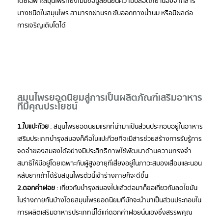
โดยเฉพาะสมุนไพรที่ยังไม่มีข้อมูลยืนยันความปลอดภัย เนื่องจากสาร
บางชนิดในสมุนไพร สามารถผ่านรก ขับออกทางน้ำนม หรือมีผลต่อ
การเจริญเติบโตได้
สมุนไพรยอดนิยมสู่การเป็นผลิตภัณฑ์เสริมอาหาร
ที่มีคุณประโยชน์
1.ใบแปะก๊วย
: สมุนไพรยอดนิยมแรกที่นำมาเป็นส่วนประกอบอยู่ในอาหาร
เสริมประเภทบำรุงสมองก็คือใบแปะก๊วยที่จะมีสารช่วยสร้างการรับรู้การ
จดจำของสมองได้อย่างมีประสิทธิภาพใช้พัฒนาด้านความทรงจำ
สมาธิให้มีอยู่โดยเฉพาะกับผู้สูงอายุที่เสี่ยงอยู่ในภาวะสมองเสื่อมและนอน
หลับยากถ้าได้รับสมุนไพรตัวนี้เข้าร่างกายก็จะดีขึ้น
2.ดอกคำฝอย
: เกี่ยวกับบำรุงสมองไปแล้วต่อมาก็ขอเกี่ยวกับลดไขมัน
ในร่างกายกันบ้างโดยสมุนไพรยอดนิยมที่มักจะนำมาเป็นส่วนประกอบใน
การผลิตเสริมอาหารประเภทนี้ได้แก่ดอกคำฝอยนั่นเองซึ่งสรรพคุณ