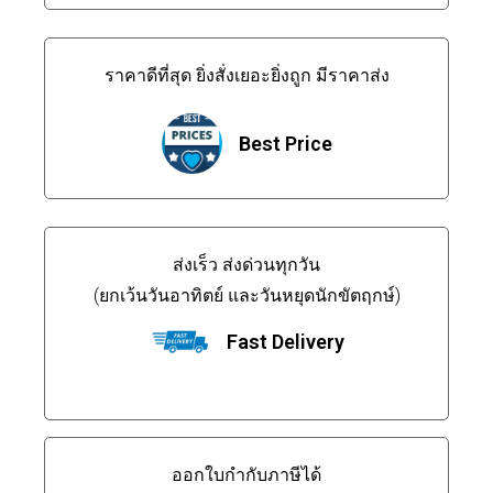
ราคาดีที่สุด ยิ่งสั่งเยอะยิ่งถูก มีราคาส่ง
Best Price
ส่งเร็ว ส่งด่วนทุกวัน
(ยกเว้นวันอาทิตย์ และวันหยุดนักขัตฤกษ์)
Fast Delivery
ออกใบกำกับภาษีได้