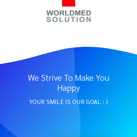
We Strive To Make You
Happy
YOUR SMILE IS OUR GOAL : )