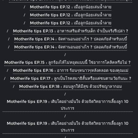
Motherife tips EP.12 : เมื่อลูกน้อยเล่นน้ำลาย
Motherife tips EP.12 : เมื่อลูกน้อยเล่นน้ำลาย
Motherife tips EP.12 : เมื่อลูกน้อยเล่นน้ำลาย
Motherife tips EP.13 : อาหารเสริมสำหรับเด็ก จำเป็นจริงรึเปล่า ?
Motherife tips EP.14 : จัดท่านอนอย่างไร ? ปลอดภัยสำหรับเบบี๋
Motherife tips EP.14 : จัดท่านอนอย่างไร ? ปลอดภัยสำหรับเบบี๋
Motherife tips EP.15 : ลูกร้องไห้ไม่หยุดแบบนี้ ใช่อาการโคลิคหรือไม่ ?
Motherife tips EP.16 : อาการ ร้อนๆหนาวๆหลังคลอด ของคุณแม่
Motherife tips EP.17 : ลูกเป็นโรคสมาธิสั้นหรือแค่ซนตามวัยกันนะ ?
Motherife tips EP.18 : สอนลูกให้มีสุข ด้วยปรัชญาลากอม
Motherife tips EP.19 : เติบโตอย่างมั่นใจ ด้วยจิตวิทยาการเลี้ยงลูก 10
ประการ
Motherife tips EP.19 : เติบโตอย่างมั่นใจ ด้วยจิตวิทยาการเลี้ยงลูก 10
ประการ