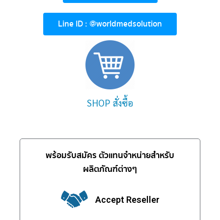
Line ID : @worldmedsolution
SHOP สั่งซื้อ
พร้อมรับสมัคร ตัวแทนจำหน่ายสำหรับ
ผลิตภัณฑ์ต่างๆ
Accept Reseller