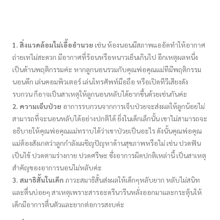
1. สิ่งแวดล้อมไม่เอื้ออำนวย
เช่น ห้องนอนมีสภาพแออัดทำให้อากาศ
ถ่ายเทไม่สะดวก มีอากาศที่ร้อนหรือหนาวเย็นเกินไป อีกเหตุผลหนึ่ง
เป็นด้านพฤติกรรมค่ะ หากลูกนอนรวมกับคุณพ่อคุณแม่ทีมีพฤติกรรม
นอนดึก เล่นคอมพิวเตอร์ เล่นโทรศัพท์มือถือ หรือเปิดทีวีเสียงดัง
รบกวน ก็อาจเป็นสาเหตุให้ลูกนอนหลับได้ยากขึ้นด้วยเช่นกันค่ะ
2. ความเจ็บป่วย
อาการรบกวนจากการเจ็บป่วยจะส่งผลให้ลูกน้อยไม่
สามารถที่จะนอนหลับได้อย่างปกติได้ ยิ่งในเด็กเล็กนั้น เขาไม่สามารถจะ
อธิบายให้คุณพ่อคุณแม่ทราบได้ว่าเขาป่วยเป็นอะไร ดังนั้นคุณพ่อคุณ
แม่ต้องสังเกตว่าลูกกำลังเผชิญปัญหาด้านสุขภาพหรือไม่ เช่น ปวดฟัน
เป็นไข้ ปวดตามร่างกาย ปวดศรีษะ ซึ่งอาการผิดปกติเหล่านี้ เป็นสาเหตุ
สำคัญของอาการนอนไม่หลับค่ะ
3. สมาธิสั้นในเด็ก
ภาวะสมาธิสั้นส่งผลให้เด็กๆหลับยาก หลับไม่สนิท
และตื่นบ่อยๆ สาเหตุเพราะสารอะดรีนารีนหลั่งออกมาและกระตุ้นให้
เด็กมีอาการตื่นตัวและยากต่อการสงบค่ะ