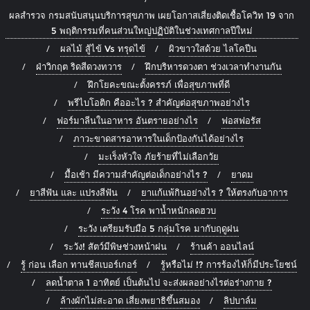
ผลสำรวจ กรมสนับสนุนบริการสุขภาพ เผยโอกาสเสี่ยงติดเชื้อโควิท 19 จาก
5 พฤติกรรมที่คนส่วนใหญ่ปฏิบัติในช่วงเทศกาลปีใหม่
ผลไม้ สู้ไข้ Vs ทรุดไข้
ผิวขาวใสด้วย ไลโคปีน
ฝ่าวิกฤต ริดสีดวงทวาร
ฝึกบริหารดวงตา ช่วงเวลาทำงานกัน
ฝึกโยคะขณะตั้งครรภ์ เพื่อสุขภาพที่ดี
พรีไบโอติก คืออะไร ? สำคัญต่อสุขภาพอย่างไร
ฟอร์มาลีนในอาหาร อันตรายอย่างไร
ฟอสฟอรัส
ภาวะขาดสารอาหารในเด็กป้องกันได้อย่างไร
มะเร็งหัวใจ ภัยร้ายที่ไม่เลือกวัย
มื้อเช้า มีความสำคัญต่อเด็กอย่างไร ?
ยาดม
ยาสีฟัน และ แปรงสีฟัน
ยาแก้แพ้กินอย่างไร ? ให้ตรงกับอาการ
ระวัง 4 โรค พาน้ำหนักลดฮวบ
ระวัง เตรียมรับมือ 5 กลุ่มโรค มากับฤดูฝน
ระวัง! สัตว์มีพิษช่วงหน้าฝน
ร้านค้า ออนไลน์
รู้ ก่อน เลือก ทานชีสเบอร์เกอร์
รู้หรือไม่ !? การร้องไห้ก็มีประโยชน์
ลดน้ำตาล 1 อาทิตย์ เป็นต้นไป จะส่งผลอย่างไรต่อร่างกาย ?
ล้างผักไม่สะอาด เสี่ยงพยาธิขึ้นสมอง
ลิปบาล์ม