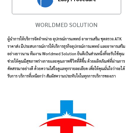
WORLDMED SOLUTION
ผู้นำการให้บริการจัดจำหน่าย อุปกรณ์การแพทย์ อาหารเสริม ชุดตรวจ ATK
ราคาส่ง มีประสบการณ์การให้บริการธุรกิจอุปกรณ์การแพทย์ และอาหารเสริม
อย่างยาวนาน ทีมงาน Worldmed Solution ยินดีเป็นส่วนหนึ่งที่จะรับใช้คุณ
ช่วยให้คุณมีสุขภาพร่างกายและคุณภาพชีวิตที่ดีขึ้น ด้วยผลิตภัณฑ์ที่ผ่านการ
คัดสรรมาอย่างดี ด้่วยความใส่ใจดูเเลทุกรายละเอียด เพื่อให้คุณมั่นใจว่าจะได้
รับการ บริการที่เหนือกว่า สัมผัสความประทับใจในทุกการบริการของเรา