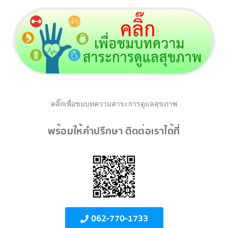
คลิ๊กเพื่อชมบทความสาระการดูแลสุขภาพ
พร้อมให้คำปรึกษา ติดต่อเราได้ที่
062-770-1733