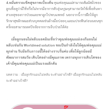
4.หมั่นตรวจเช็คสุขภาพเบื้องต้น
คุณพ่อคุณแม่สามารถสัมผัสผิวของ
ลูกเพื่อดูว่ามีไข้หรือไม่หากมีอาการตัวอุ่นๆรุมๆสามารถวัดไข้เพื่อค้นหา
สาเหตุของการป่วยและพาลูกไปพบแพทย์ นอกจากนี้ การฝึกให้ลูก
รักษาสุขลักษณะส่วนบุคคลเช่นล้างมือบ่อยๆ และแปรงฟันก่อนนอนทุก
ครั้งจะสามารถลดปัจจัยจากการเจ็บป่วยได้ค่ะ
เมื่อลูกนอนไม่หลับแอดมินเชื่อว่าคุณพ่อคุณแม่เองก็นอนไม่
หลับเช่นกัน Worldmed solution ขอเป็นกำลังใจให้คุณพ่อคุณแม่
ทุกท่าน รับมือกับภาวะนี้ได้อย่างราบรื่นค่ะ เพื่อให้ลูกน้อยมี
พัฒนาการสมวัย เติบโตอย่างมีคุณภาพ เพราะทุกการเติบโตของ
เค้ามีคุณพ่อคุณแม่เป็นแรงผลักดัน
บทความ : เมื่อลูกรักนอนไม่หลับ จะทำอย่างไรดี? เมื่อลูกรักนอนไม่หลับ
จะทำอย่างไรดี?