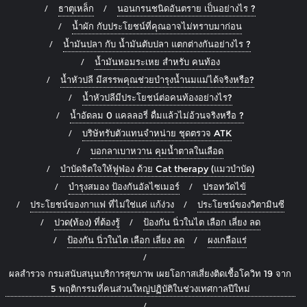
ธาตุเหล็ก
นอนกรนชนิดอันตราย เป็นอย่างไร ?
น้ำผัก กับประโยชน์ที่คุณอาจไม่ทราบมาก่อน
น้ำมันปลา กับ น้ำมันตับปลา แตกต่างกันอย่างไร ?
น้ำมันหอมระเหย สำหรับ คนท้อง
น้ำหัวปลี มีสรรพคุณช่วยบำรุงน้ำนมแม่ได้จริงหรือ?
น้ำหัวปลีมีประโยชน์ต่อคนท้องอย่างไร?
น้ำอัดลม 0 แคลลอรี่ ดื่มแล้วไม่อ้วนจริงหรือ ?
บริษัทรับตัวแทนจำหน่าย ชุดตรวจ ATK
บอกลาเบาหวาน คุมน้ำตาลในเลือด
บำบัดจิตใจให้ฟูฟ่อง ด้วย Cat therapy (แมวบำบัด)
บำรุงสมอง ป้องกันอัลไซเมอร์
ปรอทวัดไข้
ประโยชน์ของกาแฟ ที่ไม่ใช่แค่ แก้ง่วง
ประโยชน์ของวิตามินซี
ปวด(ท้อง) ที่ต้องรู้
ป้องกัน นิ่วในไต เลือก เลี่ยง ลด
ป้องกัน นิ่วในไต เลือก เลี่ยง ลด
ผงเกลือแร่
ผลสำรวจ กรมสนับสนุนบริการสุขภาพ เผยโอกาสเสี่ยงติดเชื้อโควิท 19 จาก
5 พฤติกรรมที่คนส่วนใหญ่ปฏิบัติในช่วงเทศกาลปีใหม่