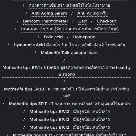
7 อาหารต้านซึมเศร้า เสริมเซโรโทนินให้ร่างกาย
Anti Aging Serum
Anti Aging ครีม
Berrcom Thermometer
Cart
Checkout
DHA คืออะไร ? มารู้จัก DHA กรดไขมันสารพัดประโยชน์
Folic acid
Homepage
Hyaluronic Acid คืออะไร ? มาไขความลับผิวอ่อนวัยไปพร้อมกัน
Motherife Talk คุณแม่เม้าท์มอย
Motherife tips EP.1 : 5 เทคนิค ดูแลตัวเองระหว่างตั้งครรภ์ อย่าง healthy
& strong
Motherife tips EP.10 : ทารกแรกเกิดถึง 1 ปี ต้องการดื่มน้ำนมเท่าไหร่กัน
นะ?
Motherife tips EP.11 : 7 กลุ่ม อาหารควรเลี่ยงสำหรับคุณแม่ให้นมบุตร
Motherife tips EP.12 : เมื่อลูกน้อยเล่นน้ำลาย
Motherife tips EP.12 : เมื่อลูกน้อยเล่นน้ำลาย
Motherife tips EP.12 : เมื่อลูกน้อยเล่นน้ำลาย
Motherife tips EP.13 : อาหารเสริมสำหรับเด็ก จำเป็นจริงรึเปล่า ?