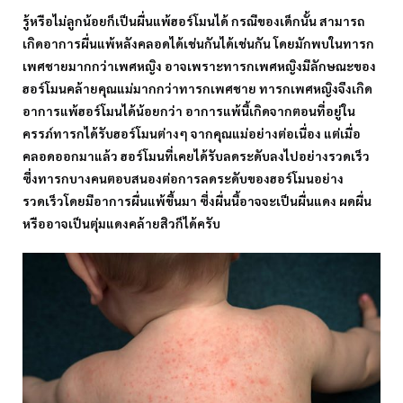
รู้หรือไม่ลูกน้อยก็เป็นผื่นแพ้ฮอร์โมนได้ กรณีของเด็กนั้น สามารถ
เกิดอาการผื่นแพ้หลังคลอดได้เช่นกันได้เช่นกัน โดยมักพบในทารก
เพศชายมากกว่าเพศหญิง อาจเพราะทารกเพศหญิงมีลักษณะของ
ฮอร์โมนคล้ายคุณแม่มากกว่าทารกเพศชาย ทารกเพศหญิงจึงเกิด
อาการแพ้ฮอร์โมนได้น้อยกว่า อาการแพ้นี้เกิดจากตอนที่อยู่ใน
ครรภ์ทารกได้รับฮอร์โมนต่างๆ จากคุณแม่อย่างต่อเนื่อง แต่เมื่อ
คลอดออกมาแล้ว ฮอร์โมนที่เคยได้รับลดระดับลงไปอย่างรวดเร็ว
ซึ่งทารกบางคนตอบสนองต่อการลดระดับของฮอร์โมนอย่าง
รวดเร็วโดยมีอาการผื่นแพ้ขึ้นมา ซึ่งผื่นนี้อาจจะเป็นผื่นแดง ผดผื่น
หรืออาจเป็นตุ่มแดงคล้ายสิวก็ได้ครับ