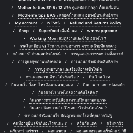
Motherife tips EP.8 : 12 ทริค ดูแลช่องปากลูก ตั้งแต่เริ่มต้น
Motherife tips EP.9 : สต็อคน้ำนมแม่ อย่างมีประสิทธิภาพ
My account
NEWS
Refund and Returns Policy
Shop
Superfood เพิ่มน้ำนม
wmmapqrcode
Working Mom สมดุลงานและชีวิต อย่างไร ?
กรดไหลย้อน vs โรคกระเพาะอาหาร ความคล้ายที่แตกต่าง
กล้วยต่างสี ต่างคุณประโยชน์
การดูแลสุขภาพระหว่างตั้งครรภ์
การดูแลสุขภาพหลังคลอด
การนอนอย่างมีประสิทธิภาพ
การปฐมพยาบาล และเรื่องที่อาจเข้าใจผิด
กาแฟลดความอ้วน ได้จริงหรือ ?
กิน ไกล โรค
กินตามใจ วิ่งเท่าไหร่ถึงเผาผลาญหมด
กินยาพาราอย่างปลอดภัย
กินอย่างไร ห่างไกลความดันโลหิต ?
กินอาหารตามกรุ๊ปเลือด เทรนด์ใหม่สายสุขภาพ
กินแบบ “ติดหวาน” แก้ไขอย่างไรห่างไกลโรค ?
ขาบวมอย่านิ่งนอนใจ สัณญาณบอกโรคที่คุณอาจไม่รู้
คนที่อายุยืน เค้ากินอะไรกันนะ ?
ครีมกันแดด
ครีมทาผิว
ครีมทารักแร้ขาว
คอลลาเจน
คอเลสเตอรอลลดเร็วด้วย 5 วิธี