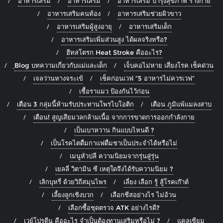
อาหารเสริม
อาหารเสริม
อาหารเสริม บำรุงสุขภาพ ร่างกาย
อาหารเสริมคนท้อง
อาหารเสริมช่วยผิวขาว
อาหารเสริมผู้สูงอายุ
อาหารเสริมเด็ก
อาหารเสริมเพิ่มส่วนสูง ได้ผลจริงหรือ?
ฮีทสโตรก Heat Stroke คืออะไร?
ฺBlog บทความเกี่ยวกับแม่และเด็ก
เจ็บคอไม่หาย เสี่ยงโรค เช็คด่วน
เจลว่านหางจระเข้
เช็คก่อนเวฟ “5 อาหารไม่ควรเวฟ”
เชื้อราแมว ป้องกันไว้ก่อน
เตือน 3 กลุ่มนี้ห้ามรับประทานโพรไบโอติก
เตือน ภูมิแพ้แมลงสาบ
เตือน! สูญเสียมวลกล้ามเนื้อ จากการขาดการออกกำลังกาย
เป็นเบาหวาน กินแบบไหนดี ?
เป็นโรคไตดื่มกาแฟดื่มชาเป็นประจำได้หรือไม่
เมนูหัวปลี ความนิยมจากรุ่นสู่รุ่น
เยลลี่ วิตามิน ซี เหตุใดจึงได้รับความนิยม ?
เลิกบุหรี่ ด้วยวิถีสมุนไพร
เลี่ยง เลือก รู้ สู้โรคเก๊าต์
เลี้ยงลูกเชิงบวก
เลือกชีสอย่างไร ไม่อ้วน
เลือกซื้อชุดตรวจ ATK อย่างไรดี?
เวย์โปรตีน คืออะไร จำเป็นต้องทานเสริมหรือไม่ ?
แคลเซียม