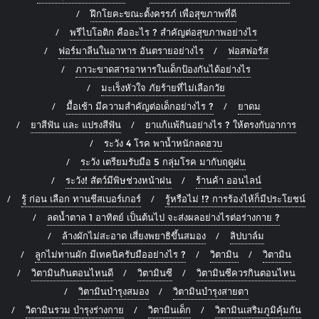
ฝึกโยคะขณะตั้งครรภ์ เพื่อสุขภาพที่ดี
พรีไบโอติก คืออะไร ? สำคัญต่อสุขภาพอย่างไร
ฟอร์มาลีนในอาหาร อันตรายอย่างไร
ฟอสฟอรัส
ภาวะขาดสารอาหารในเด็กป้องกันได้อย่างไร
มะเร็งหัวใจ ภัยร้ายที่ไม่เลือกวัย
มื้อเช้า มีความสำคัญต่อเด็กอย่างไร ?
ยาดม
ยาสีฟัน และ แปรงสีฟัน
ยาแก้แพ้กินอย่างไร ? ให้ตรงกับอาการ
ระวัง 4 โรค พาน้ำหนักลดฮวบ
ระวัง เตรียมรับมือ 5 กลุ่มโรค มากับฤดูฝน
ระวัง! สัตว์มีพิษช่วงหน้าฝน
ร้านค้า ออนไลน์
รู้ ก่อน เลือก ทานชีสเบอร์เกอร์
รู้หรือไม่ !? การร้องไห้ก็มีประโยชน์
ลดน้ำตาล 1 อาทิตย์ เป็นต้นไป จะส่งผลอย่างไรต่อร่างกาย ?
ล้างผักไม่สะอาด เสี่ยงพยาธิขึ้นสมอง
ลิปบาล์ม
ลูกไม่ทานผัก มีเทคนิครับมืออย่างไร ?
วิตามิน
วิตามิน
วิตามินกินตอนไหนดี
วิตามินซี
วิตามินซีควรกินตอนไหน
วิตามินบำรุงสมอง
วิตามินบำรุงสายตา
วิตามินรวม บำรุงร่างกาย
วิตามินเด็ก
วิตามินเสริมภูมิคุ้มกัน