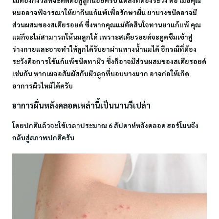
ไม่ต้องกังวลที่จะติดต่อสู่ลูกน้อยครับ แต่สิ่งที่ต้องระวัง คือ เมื่อคุณ
หมออาจพิจารณาให้ยากินแก้แพ้เพื่อรักษาผื่น ยาบางชนิดอาจมี
ส่วนผสมของสเตียรอยด์ ซึ่งหากคุณแม่ตัดสินใจทานยาแก้แพ้ คุณ
แม่ก็จะไม่สามารถให้นมลูกได้ เพราะสเตียรอยด์จะดูดซึมเข้าสู่
ร่างกายและอาจทำให้ลูกได้รับยาผ่านทางน้ำนมได้ อีกรณีที่ต้อง
ระวังคือการใช้แก้แพ้ชนิดทาผิว ซึ่งก็อาจมีส่วนผสมของสเตียรอยด์
เช่นกัน หากเผลอสัมผัสกับผิวลูกที่บอบบางมาก อาจก่อให้เกิด
อาการผิวไหม้ได้ครับ
อาการผื่นหลังคลอดเหล่านี้เป็นนานรึเปล่า
โดยปกติแล้วจะใช้เวลาประมาณ 6 สัปดาห์หลังคลอด ฮอร์โมนจึง
กลับสู่สภาพปกติครับ