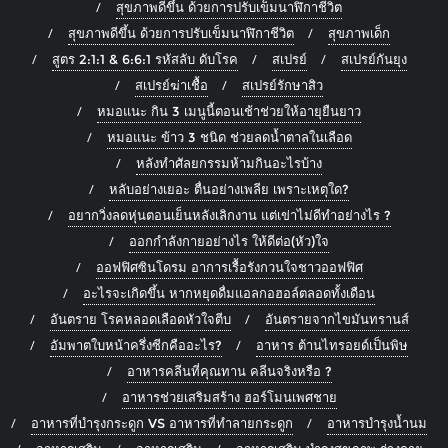
สุขภาพดีขึ้น ด้วยการปรับเข็มนาฬิกาชีวิต
สุขภาพดีขึ้น ด้วยการปรับเข็มนาฬิกาชีวิต
สุขภาพเด็ก
สูตร 2:1:1 & 6:6:1 รหัสลับ ดับโรค
สเปรย์
สเปรย์กันยุง
สเปรย์ฆ่าเชื้อ
สเปรย์รักษาสิว
หมอแนะ กิน 3 เมนูนี้ตอนเช้าช่วยให้อายุยืนยาว
หมอแนะ ข้าว 3 ชนิด ช่วยลดน้ำตาลในเลือด
หลังทำศัลยกรรมห้ามกินอะไรบ้าง
หลับอย่างเยอะ ตื่นอย่างเพลีย เพราะเหตุใด?
อยากวิ่งลดหุ่นตอนเย็นหลังเลิกงาน แต่เข่าไม่ดีทำอย่างไร ?
ออกกำลังกายอย่างไร ให้ดีต่อ(หัว)ใจ
ออฟฟิศซินโดรม อาการเรื้อรังกวนใจชาวออฟฟิศ
อะไรจะเกิดขึ้น หากหยุดดื่มแอลกอฮอล์ตลอดทั้งเดือน
อันตราย โรคหลอดเลือดหัวใจตีบ
อันตรายจากไขมันทรานส์
อัมพาตใบหน้าครึ่งซีกคืออะไร?
อาหาร ต้านไทรอยด์เป็นพิษ
อาหารคลีนที่คุณทาน คลีนจริงหรือ ?
อาหารช่วยเสริมสร้าง ฮอร์โมนเพศชาย
อาหารที่บำรุงกระดูก VS อาหารที่ทำลายกระดูก
อาหารบำรุงน้ำนม