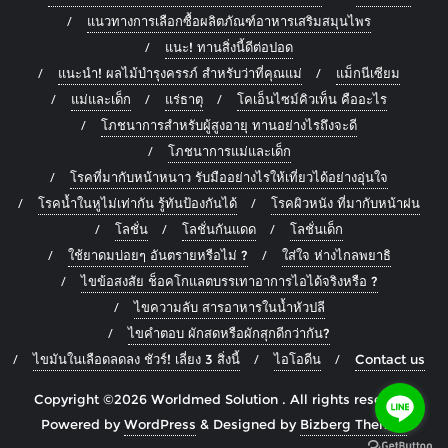
แนวทางการเลือกซื้อผลิตภัณฑ์อาหารเสริมสมุนไพร
แนะ! ทานสิ่งนี้ดีต่อปอด
แนะนำ! ผลไม้บำรุงครรภ์ สำหรับว่าที่คุณแม่
แม็กนีเซียม
แม่และเด็ก
แร่ธาตุ
โคเอ็นไซม์คิวเท็น คืออะไร
โภชนาการสำหรับผู้สูงอายุ ทานอย่างไรถึงจะดี
โภชนาการแม่และเด็ก
โรคที่มากับหน้าหนาว รับมืออย่างไรให้เที่ยวได้อย่างอุ่นใจ
โรคน้ำในหูไม่เท่ากัน รู้ทันป้องกันได้
โรคผิวหนัง ที่มากับหน้าฝน
โลชั่น
โลชั่นกันแดด
โลชั่นเด็ก
ใช้ยาดมบ่อยๆ อันตรายหรือไม่ ?
ใส่ใจ ห่างไกลพยาธิ
ไขข้อสงสัย ช็อคโกแลตบรรเทาอาการไอได้จริงหรือ ?
ไขความลับ สารอาหารในน้ำหัวปลี
ไขคำตอบ ผักสดหรือผักสุกดีกว่ากัน?
ไขมันในเลือดลดลง ชัวร์! เลี่ยง 3 สิ่งนี้
ไอโอดีน
Contact us
Copyright ©2026 Worldmed Solution . All rights reserved.
Powered by
WordPress
&
Designed by
Bizberg Themes