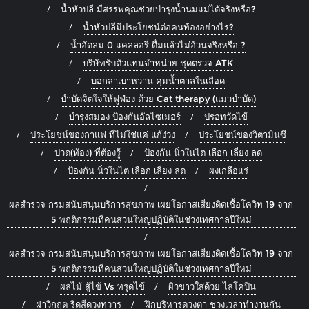
น้ำหัวปลี มีสรรพคุณช่วยบำรุงน้ำนมแม่ได้จริงหรือ?
น้ำหัวปลีมีประโยชน์ต่อคนท้องอย่างไร?
น้ำอัดลม 0 แคลลอรี่ ดื่มแล้วไม่อ้วนจริงหรือ ?
บริษัทรับตัวแทนจำหน่าย ชุดตรวจ ATK
บอกลาเบาหวาน คุมน้ำตาลในเลือด
บำบัดจิตใจให้ฟูฟ่อง ด้วย Cat therapy (แมวบำบัด)
บำรุงสมอง ป้องกันอัลไซเมอร์
ปรอทวัดไข้
ประโยชน์ของกาแฟ ที่ไม่ใช่แค่ แก้ง่วง
ประโยชน์ของวิตามินซี
ปวด(ท้อง) ที่ต้องรู้
ป้องกัน นิ่วในไต เลือก เลี่ยง ลด
ป้องกัน นิ่วในไต เลือก เลี่ยง ลด
ผงเกลือแร่
ผลสำรวจ กรมสนับสนุนบริการสุขภาพ เผยโอกาสเสี่ยงติดเชื้อโควิท 19 จาก
5 พฤติกรรมที่คนส่วนใหญ่ปฏิบัติในช่วงเทศกาลปีใหม่
ผลสำรวจ กรมสนับสนุนบริการสุขภาพ เผยโอกาสเสี่ยงติดเชื้อโควิท 19 จาก
5 พฤติกรรมที่คนส่วนใหญ่ปฏิบัติในช่วงเทศกาลปีใหม่
ผลไม้ สู้ไข้ Vs ทรุดไข้
ผิวขาวใสด้วย ไลโคปีน
ฝ่าวิกฤต ริดสีดวงทวาร
ฝึกบริหารดวงตา ช่วงเวลาทำงานกัน