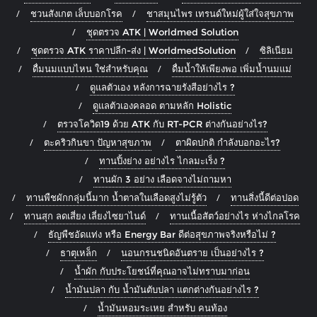
ชวนสังเกต เล็บบอกโรค
ชาสมุนไพร เทรนด์ใหม่ผู้ใส่ใจสุขภาพ
ชุดตรวจ ATK | Worldmed Solution
ชุดตรวจ ATK ราคาปลีก-ส่ง | WorldmedSolution
ซิลิเนียม
ดื่มนมแบบไหน ใช่สำหรับคุณ
ดื่มน้ำให้เพียงพอ เพิ่มน้ำนมแม่
ดูแลตัวเอง หลังการฉายรังสีอย่างไร ?
ดูแลตัวเองคลอด ตามหลัก Holistic
ตรวจโควิด19 ด้วย ATK กับ RT-PCR ต่างกันอย่างไร?
ตะคริวกินขา ปัญหาสุขภาพ
ตาผิดปกติ กำลังบอกอะไร?
ทานปิ้งย่าง อย่างไร ไกลมะเร็ง ?
ทานผัก 3 อย่าง เลือดจางไม่ถามหา
ทานพืชผักกลุ่มนี้มาก น้ำตาลในเลือดสูงไม่รู้ตัว
ทานสิ่งนี้ดีต่อปอด
ทานสุก ลดเสี่ยง เลี่ยงไซยาไนด์
ทานเนื้อสัตว์อย่างไร ห่างไกลโรค
ธัญพืชอัดแท่ง หรือ Energy Bar ดีต่อสุขภาพจริงหรือไม่ ?
ธาตุเหล็ก
นอนกรนชนิดอันตราย เป็นอย่างไร ?
น้ำผัก กับประโยชน์ที่คุณอาจไม่ทราบมาก่อน
น้ำมันปลา กับ น้ำมันตับปลา แตกต่างกันอย่างไร ?
น้ำมันหอมระเหย สำหรับ คนท้อง