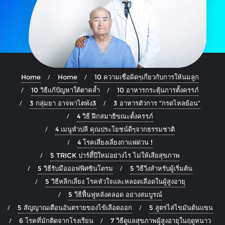
Home
Home
10 ความเชื่อผิดๆเกี่ยวกับการให้นมลูก
10 วิธีแก้ปัญหาใต้ตาคล้ำ
10 อาหารกระตุ้นการตั้งครรภ์
3 กลุ่มยา อาจพาไตพัง3
3 อาหารตัวการ “กรดไหลย้อน”
4 วิธี ฝึกสมาธิขณะตั้งครรภ์
4 เมนูหัวปลี คุณประโยชน์ดีๆจากธรรมชาติ
4 โรคเสี่ยงเลี่ยงกาแฟด่วน !
5 TRICK ปาร์ตี้ปีใหม่อย่างไร ไม่ให้เสียสุขภาพ
5 วิธีรับมือออฟฟิศซินโดรม
5 วิธีวิ่งสำหรับผู้เริ่มต้น
5 วิธีหลีกเลี่ยง โรคหัวใจและหลอดเลือดในผู้สูงอายุ
5 วีธีฟื้นฟูหลังคลอด อย่างสมบูรณ์
5 สัญญาณเตือนอันตรายของไข้เลือดออก
5 สูตรไล่ไขมันต้นแขน
6 โรคที่มักติดจากโรงเรียน
7 วิธีดูแลสุขภาพผู้สูงอายุในฤดูหนาว