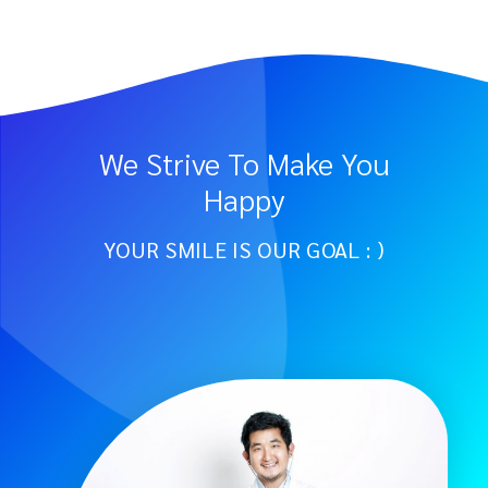
We Strive To Make You
Happy
YOUR SMILE IS OUR GOAL : )