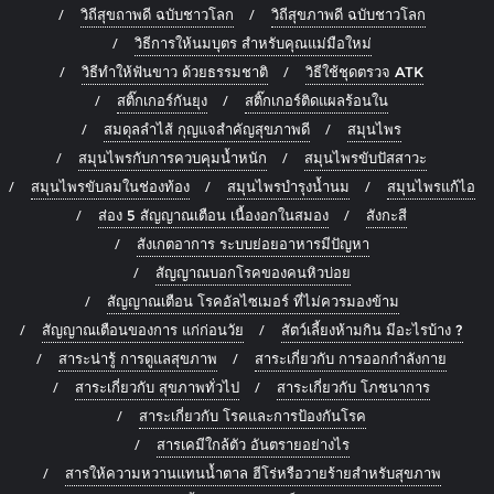
วิถีสุขถาพดี ฉบับชาวโลก
วิถีสุขภาพดี ฉบับชาวโลก
วิธีการให้นมบุตร สำหรับคุณแม่มือใหม่
วิธีทำให้ฟันขาว ด้วยธรรมชาติ
วิธีใช้ชุดตรวจ ATK
สติ๊กเกอร์กันยุง
สติ๊กเกอร์ติดแผลร้อนใน
สมดุลลำไส้ กุญแจสำคัญสุขภาพดี
สมุนไพร
สมุนไพรกับการควบคุมน้ำหนัก
สมุนไพรขับปัสสาวะ
สมุนไพรขับลมในช่องท้อง
สมุนไพรบำรุงน้ำนม
สมุนไพรแก้ไอ
ส่อง 5 สัญญาณเตือน เนื้องอกในสมอง
สังกะสี
สังเกตอาการ ระบบย่อยอาหารมีปัญหา
สัญญาณบอกโรคของคนหิวบ่อย
สัญญาณเตือน โรคอัลไซเมอร์ ที่ไม่ควรมองข้าม
สัญญาณเตือนของการ แก่ก่อนวัย
สัตว์เลี้ยงห้ามกิน มีอะไรบ้าง ?
สาระน่ารู้ การดูแลสุขภาพ
สาระเกี่ยวกับ การออกกำลังกาย
สาระเกี่ยวกับ สุขภาพทั่วไป
สาระเกี่ยวกับ โภชนาการ
สาระเกี่ยวกับ โรคและการป้องกันโรค
สารเคมีใกล้ตัว อันตรายอย่างไร
สารให้ความหวานแทนน้ำตาล ฮีโร่หรือวายร้ายสำหรับสุขภาพ