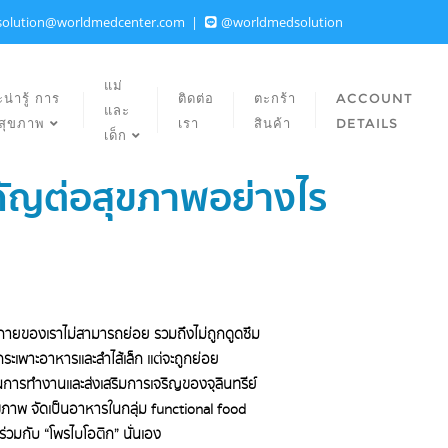
solution@worldmedcenter.com
@worldmedsolution
แม่
น่ารู้ การ
ติดต่อ
ตะกร้า
ACCOUNT
และ
ลสุขภาพ
เรา
สินค้า
DETAILS
เด็ก
ำคัญต่อสุขภาพอย่างไร
างกายของเราไม่สามารถย่อย รวมถึงไม่ถูกดูดซึม
ระเพาะอาหารและลำไส้เล็ก แต่จะถูกย่อย
้นการทำงานและส่งเสริมการเจริญของจุลินทรีย์
ุขภาพ จัดเป็นอาหารในกลุ่ม functional food
่วมกับ “โพรไบโอติก” นั่นเอง