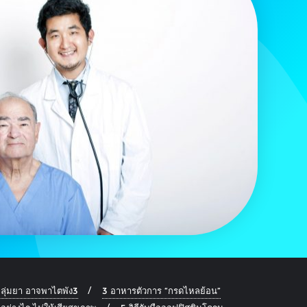
ลุ่มยา อาจพาไตพัง3
3 อาหารตัวการ “กรดไหลย้อน”