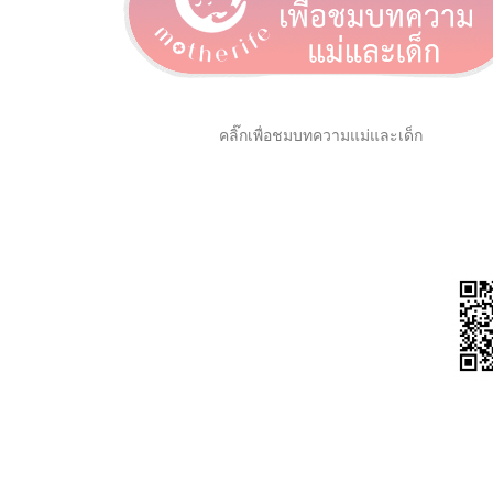
คลิ๊กเพื่อชมบทความแม่และเด็ก