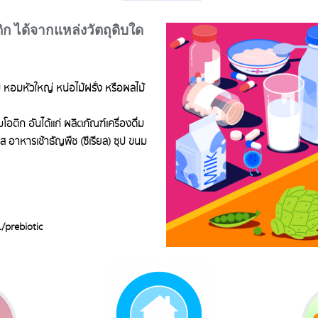
ก ได้จากแหล่งวัตถุดิบใด
 หอมหัวใหญ่ หน่อไม้ฝรั่ง หรือผลไม้
อติก อันได้แก่ ผลิตภัณฑ์เครื่องดื่ม
 อาหารเช้าธัญพืช (ซีเรียล) ซุป ขนม
/prebiotic