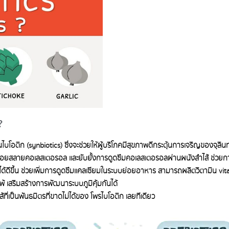
?
โอติก (synbiotics) ซึ่งจะช่วยให้ผู้บริโภคมีสุขภาพดีกระตุ้นการเจริญของจุลินท
่อยสลายคอเลสเตอรอล และยับยั้งการดูดซึมคอเลสเตอรอลผ่านผนังลำไส้ ช่วยกา
ได้ดีขึ้น ช่วยเพิ่มการดูดซึมแคลเซียมในระบบย่อยอาหาร สามารถผลิตวิตามิน vit
พ้ เสริมสร้างการพัฒนาระบบภูมิคุ้มกันได้
ที่เป็นพันธมิตรที่ขาดไม่ได้ของ โพรไบโอติก เลยทีเดียว