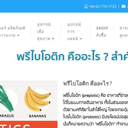
+66-62-770-1733
อุปกรณ์
อุปกรณ์
แคร์ ผลิตภัณฑ์
SHOP
สาระ
เพื่อ
การ
ความงาม
สั่งซื้อ
ดูแ
สุขภาพ
แพทย์
พรีไบโอติก คืออะไร ? ส
พรีไบโอติก คืออะไร ?
พรีไบโอติก (prepiotic) คือ อาหารที่ร่
ได้ในระบบทางเดินอาหาร ทั้งในส่วนของก
ด้วย”แบคทีเรีย”ในลำไส้ใหญ่ โดยจะกระตุ
โปรไบโอติก (probiotic) มีประโยชน์ต่อส
นั่นก็หมายความว่า “พรีไบโอติก” ทำงานร