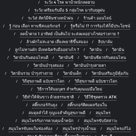
ระวัง 4 โรค พาน้ำหนักลดฮวบ
ระวัง เตรียมรับมือ 5 กลุ่มโรค มากับฤดูฝน
ระวัง! สัตว์มีพิษช่วงหน้าฝน
ร้านค้า ออนไลน์
รู้ ก่อน เลือก ทานชีสเบอร์เกอร์
รู้หรือไม่ !? การร้องไห้ก็มีประโยชน์
ลดน้ำตาล 1 อาทิตย์ เป็นต้นไป จะส่งผลอย่างไรต่อร่างกาย ?
ล้างผักไม่สะอาด เสี่ยงพยาธิขึ้นสมอง
ลิปบาล์ม
ลูกไม่ทานผัก มีเทคนิครับมืออย่างไร ?
วิตามิน
วิตามิน
วิตามินกินตอนไหนดี
วิตามินซี
วิตามินซีควรกินตอนไหน
วิตามินบำรุงสมอง
วิตามินบำรุงสายตา
วิตามินรวม บำรุงร่างกาย
วิตามินเด็ก
วิตามินเสริมภูมิคุ้มกัน
วิถีสุขถาพดี ฉบับชาวโลก
วิถีสุขภาพดี ฉบับชาวโลก
วิธีการให้นมบุตร สำหรับคุณแม่มือใหม่
วิธีทำให้ฟันขาว ด้วยธรรมชาติ
วิธีใช้ชุดตรวจ ATK
สติ๊กเกอร์กันยุง
สติ๊กเกอร์ติดแผลร้อนใน
สมดุลลำไส้ กุญแจสำคัญสุขภาพดี
สมุนไพร
สมุนไพรกับการควบคุมน้ำหนัก
สมุนไพรขับปัสสาวะ
สมุนไพรขับลมในช่องท้อง
สมุนไพรบำรุงน้ำนม
สมุนไพรแก้ไอ