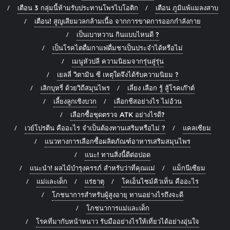
เตือน 3 กลุ่มนี้ห้ามรับประทานโพรไบโอติก
เตือน ภูมิแพ้แมลงสาบ
เตือน! สูญเสียมวลกล้ามเนื้อ จากการขาดการออกกำลังกาย
เป็นเบาหวาน กินแบบไหนดี ?
เป็นโรคไตดื่มกาแฟดื่มชาเป็นประจำได้หรือไม่
เมนูหัวปลี ความนิยมจากรุ่นสู่รุ่น
เยลลี่ วิตามิน ซี เหตุใดจึงได้รับความนิยม ?
เลิกบุหรี่ ด้วยวิถีสมุนไพร
เลี่ยง เลือก รู้ สู้โรคเก๊าต์
เลี้ยงลูกเชิงบวก
เลือกชีสอย่างไร ไม่อ้วน
เลือกซื้อชุดตรวจ ATK อย่างไรดี?
เวย์โปรตีน คืออะไร จำเป็นต้องทานเสริมหรือไม่ ?
แคลเซียม
แนวทางการเลือกซื้อผลิตภัณฑ์อาหารเสริมสมุนไพร
แนะ! ทานสิ่งนี้ดีต่อปอด
แนะนำ! ผลไม้บำรุงครรภ์ สำหรับว่าที่คุณแม่
แม็กนีเซียม
แม่และเด็ก
แร่ธาตุ
โคเอ็นไซม์คิวเท็น คืออะไร
โภชนาการสำหรับผู้สูงอายุ ทานอย่างไรถึงจะดี
โภชนาการแม่และเด็ก
โรคที่มากับหน้าหนาว รับมืออย่างไรให้เที่ยวได้อย่างอุ่นใจ