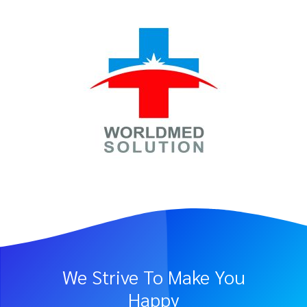
We Strive To Make You
Happy