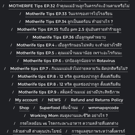
MOTHERIFE Tips EP.32 ถ้าคุณแม่อ้วนลูกในครรภ์จะอ้วนตามหรือไม่
Motherife Tips EP.33 วันแรกของการไปโรงเรียน
Motherife Tips EP.34 ลูกเป็นผดร้อน ทำอย่างไร ?
Motherife Tips EP.35 รับมือ pm 2.5 ฝุ่นอันตรายทำร้ายลููก
Motherife Tips EP.36 เมื่อลูกพูดคำหยาบ
Motherife tips EP.4 : เมื่อลูกรักนอนไม่หลับ จะทำอย่างไรดี?
Motherife tips EP.5 : คุณแม่น้ำนมมาน้อย เพราะอะไรกันนะ
Motherife tips EP.6 : ปกป้องลูกน้อยจาก Rotavirus
Motherife tips EP.7 : กินนมแม่แล้วไม่ถ่ายหลายวัน ผิดปกติหรือไม่?
Motherife tips EP.8 : 12 ทริค ดูแลช่องปากลูก ตั้งแต่เริ่มต้น
Motherife tips EP.8 : 12 ทริค ดูแลช่องปากลูก ตั้งแต่เริ่มต้น
Motherife tips EP.9 : สต็อคน้ำนมแม่ อย่างมีประสิทธิภาพ
My account
NEWS
Refund and Returns Policy
Shop
Superfood เพิ่มน้ำนม
wmmapqrcode
Working Mom สมดุลงานและชีวิต อย่างไร ?
กรดไหลย้อน vs โรคกระเพาะอาหาร ความคล้ายที่แตกต่าง
กล้วยต่างสี ต่างคุณประโยชน์
การดูแลสุขภาพระหว่างตั้งครรภ์