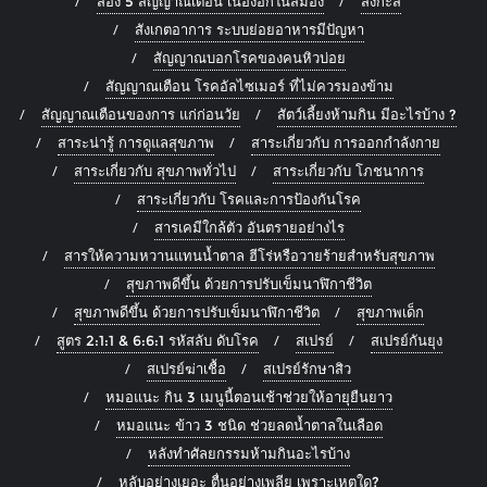
ส่อง 5 สัญญาณเตือน เนื้องอกในสมอง
สังกะสี
สังเกตอาการ ระบบย่อยอาหารมีปัญหา
สัญญาณบอกโรคของคนหิวบ่อย
สัญญาณเตือน โรคอัลไซเมอร์ ที่ไม่ควรมองข้าม
สัญญาณเตือนของการ แก่ก่อนวัย
สัตว์เลี้ยงห้ามกิน มีอะไรบ้าง ?
สาระน่ารู้ การดูแลสุขภาพ
สาระเกี่ยวกับ การออกกำลังกาย
สาระเกี่ยวกับ สุขภาพทั่วไป
สาระเกี่ยวกับ โภชนาการ
สาระเกี่ยวกับ โรคและการป้องกันโรค
สารเคมีใกล้ตัว อันตรายอย่างไร
สารให้ความหวานแทนน้ำตาล ฮีโร่หรือวายร้ายสำหรับสุขภาพ
สุขภาพดีขึ้น ด้วยการปรับเข็มนาฬิกาชีวิต
สุขภาพดีขึ้น ด้วยการปรับเข็มนาฬิกาชีวิต
สุขภาพเด็ก
สูตร 2:1:1 & 6:6:1 รหัสลับ ดับโรค
สเปรย์
สเปรย์กันยุง
สเปรย์ฆ่าเชื้อ
สเปรย์รักษาสิว
หมอแนะ กิน 3 เมนูนี้ตอนเช้าช่วยให้อายุยืนยาว
หมอแนะ ข้าว 3 ชนิด ช่วยลดน้ำตาลในเลือด
หลังทำศัลยกรรมห้ามกินอะไรบ้าง
หลับอย่างเยอะ ตื่นอย่างเพลีย เพราะเหตุใด?