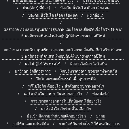
ประโยชน์ของกาแฟ ที่ไม่ใช่แค่ แก้ง่วง
ประโยชน์ของวิตามินซี
ปวด(ท้อง) ที่ต้องรู้
ป้องกัน นิ่วในไต เลือก เลี่ยง ลด
ป้องกัน นิ่วในไต เลือก เลี่ยง ลด
ผงเกลือแร่
ผลสำรวจ กรมสนับสนุนบริการสุขภาพ เผยโอกาสเสี่ยงติดเชื้อโควิท 19 จาก
5 พฤติกรรมที่คนส่วนใหญ่ปฏิบัติในช่วงเทศกาลปีใหม่
ผลสำรวจ กรมสนับสนุนบริการสุขภาพ เผยโอกาสเสี่ยงติดเชื้อโควิท 19 จาก
5 พฤติกรรมที่คนส่วนใหญ่ปฏิบัติในช่วงเทศกาลปีใหม่
ผลไม้ สู้ไข้ Vs ทรุดไข้
ผิวขาวใสด้วย ไลโคปีน
ฝ่าวิกฤต ริดสีดวงทวาร
ฝึกบริหารดวงตา ช่วงเวลาทำงานกัน
ฝึกโยคะขณะตั้งครรภ์ เพื่อสุขภาพที่ดี
พรีไบโอติก คืออะไร ? สำคัญต่อสุขภาพอย่างไร
ฟอร์มาลีนในอาหาร อันตรายอย่างไร
ฟอสฟอรัส
ภาวะขาดสารอาหารในเด็กป้องกันได้อย่างไร
มะเร็งหัวใจ ภัยร้ายที่ไม่เลือกวัย
มื้อเช้า มีความสำคัญต่อเด็กอย่างไร ?
ยาดม
ยาสีฟัน และ แปรงสีฟัน
ยาแก้แพ้กินอย่างไร ? ให้ตรงกับอาการ