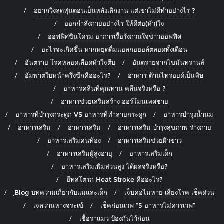
อยากวิ่งลดหุ่นตอนเย็นหลังเลิกงาน แต่เข่าไม่ดีทำอย่างไร ?
ออกกำลังกายอย่างไร ให้ดีต่อ(หัว)ใจ
ออฟฟิศซินโดรม อาการเรื้อรังกวนใจชาวออฟฟิศ
อะไรจะเกิดขึ้น หากหยุดดื่มแอลกอฮอล์ตลอดทั้งเดือน
อันตราย โรคหลอดเลือดหัวใจตีบ
อันตรายจากไขมันทรานส์
อัมพาตใบหน้าครึ่งซีกคืออะไร?
อาหาร ต้านไทรอยด์เป็นพิษ
อาหารคลีนที่คุณทาน คลีนจริงหรือ ?
อาหารช่วยเสริมสร้าง ฮอร์โมนเพศชาย
อาหารที่บำรุงกระดูก VS อาหารที่ทำลายกระดูก
อาหารบำรุงน้ำนม
อาหารเสริม
อาหารเสริม
อาหารเสริม บำรุงสุขภาพ ร่างกาย
อาหารเสริมคนท้อง
อาหารเสริมช่วยผิวขาว
อาหารเสริมผู้สูงอายุ
อาหารเสริมเด็ก
อาหารเสริมเพิ่มส่วนสูง ได้ผลจริงหรือ?
ฮีทสโตรก Heat Stroke คืออะไร?
ฺBlog บทความเกี่ยวกับแม่และเด็ก
เจ็บคอไม่หาย เสี่ยงโรค เช็คด่วน
เจลว่านหางจระเข้
เช็คก่อนเวฟ “5 อาหารไม่ควรเวฟ”
เชื้อราแมว ป้องกันไว้ก่อน