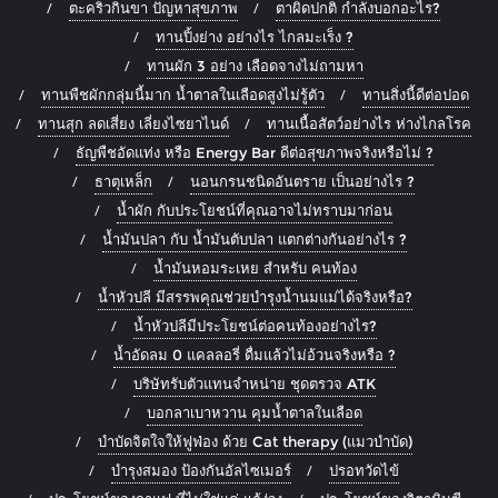
ตะคริวกินขา ปัญหาสุขภาพ
ตาผิดปกติ กำลังบอกอะไร?
ทานปิ้งย่าง อย่างไร ไกลมะเร็ง ?
ทานผัก 3 อย่าง เลือดจางไม่ถามหา
ทานพืชผักกลุ่มนี้มาก น้ำตาลในเลือดสูงไม่รู้ตัว
ทานสิ่งนี้ดีต่อปอด
ทานสุก ลดเสี่ยง เลี่ยงไซยาไนด์
ทานเนื้อสัตว์อย่างไร ห่างไกลโรค
ธัญพืชอัดแท่ง หรือ Energy Bar ดีต่อสุขภาพจริงหรือไม่ ?
ธาตุเหล็ก
นอนกรนชนิดอันตราย เป็นอย่างไร ?
น้ำผัก กับประโยชน์ที่คุณอาจไม่ทราบมาก่อน
น้ำมันปลา กับ น้ำมันตับปลา แตกต่างกันอย่างไร ?
น้ำมันหอมระเหย สำหรับ คนท้อง
น้ำหัวปลี มีสรรพคุณช่วยบำรุงน้ำนมแม่ได้จริงหรือ?
น้ำหัวปลีมีประโยชน์ต่อคนท้องอย่างไร?
น้ำอัดลม 0 แคลลอรี่ ดื่มแล้วไม่อ้วนจริงหรือ ?
บริษัทรับตัวแทนจำหน่าย ชุดตรวจ ATK
บอกลาเบาหวาน คุมน้ำตาลในเลือด
บำบัดจิตใจให้ฟูฟ่อง ด้วย Cat therapy (แมวบำบัด)
บำรุงสมอง ป้องกันอัลไซเมอร์
ปรอทวัดไข้