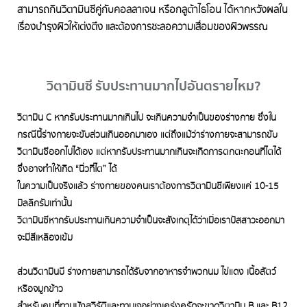
สามารถกินวิตามินซีคู่กับคอลลาเจน หรือกลูต้าไธโอน ได้หากหวังผลใน
เรื่องบำรุงผิวให้เต่งตึง และต้องการชะลอความเสื่อมของผิวพรรณ
วิตามินซี รับประทานมากไปอันตรายไหม?
วิตามิน C หากรับประทานมากเกินไป จะเกินความจำเป็นของร่างกาย ซึ่งใน
กรณีนี้ร่างกายจะขับส่วนเกินออกมาเอง แต่ถึงแม้ว่าร่างกายจะสามารถขับ
วิตามินซีออกไปได้เอง แต่หากรับประทานมากเกินจะเกิดการตกตะกอนที่ไตได้
ซึ่งอาจทำให้เกิด “นิ่วที่ไต” ได้
ในความเป็นจริงแล้ว ร่างกายของคนเราต้องการวิตามินซีเพียงแค่ 10-15
มิลลิกรัมเท่านั้น
วิตามินซีหากรับประทานเกินความจำเป็นจะสังเกตุได้ว่าเมื่อเราปัสสาวะออกมา
จะมีสีเหลืองเข้ม
ส่วนวิตามินบี ร่างกายสามารถได้รับจากอาหารจำพวกนม ไข่แดง เนื้อสัตว์
หรือจมูกข้าว
สำหรับคนที่ทานมังสวิรัติและทานเจอย่างเคร่งครัดจะขาดวิตามิน B และ B12