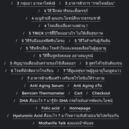
3 กลุ่มยา อาจพาไตพัง3
3 อาหารตัวการ “กรดไหลย้อน”
4 วิธี ฝึกสมาธิขณะตั้งครรภ์
4 เมนูหัวปลี คุณประโยชน์ดีๆจากธรรมชาติ
4 โรคเสี่ยงเลี่ยงกาแฟด่วน !
5 TRICK ปาร์ตี้ปีใหม่อย่างไร ไม่ให้เสียสุขภาพ
5 วิธีรับมือออฟฟิศซินโดรม
5 วิธีวิ่งสำหรับผู้เริ่มต้น
5 วิธีหลีกเลี่ยง โรคหัวใจและหลอดเลือดในผู้สูงอายุ
5 วีธีฟื้นฟูหลังคลอด อย่างสมบูรณ์
5 สัญญาณเตือนอันตรายของไข้เลือดออก
5 สูตรไล่ไขมันต้นแขน
6 โรคที่มักติดจากโรงเรียน
7 วิธีดูแลสุขภาพผู้สูงอายุในฤดูหนาว
7 อาหารต้านซึมเศร้า เสริมเซโรโทนินให้ร่างกาย
Anti Aging Serum
Anti Aging ครีม
Berrcom Thermometer
Cart
Checkout
DHA คืออะไร ? มารู้จัก DHA กรดไขมันสารพัดประโยชน์
Folic acid
Homepage
Hyaluronic Acid คืออะไร ? มาไขความลับผิวอ่อนวัยไปพร้อมกัน
Motherife Talk คุณแม่เม้าท์มอย