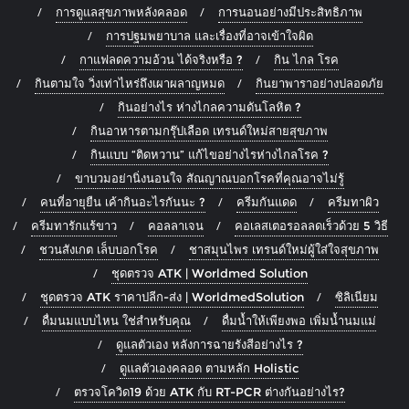
การดูแลสุขภาพหลังคลอด
การนอนอย่างมีประสิทธิภาพ
การปฐมพยาบาล และเรื่องที่อาจเข้าใจผิด
กาแฟลดความอ้วน ได้จริงหรือ ?
กิน ไกล โรค
กินตามใจ วิ่งเท่าไหร่ถึงเผาผลาญหมด
กินยาพาราอย่างปลอดภัย
กินอย่างไร ห่างไกลความดันโลหิต ?
กินอาหารตามกรุ๊ปเลือด เทรนด์ใหม่สายสุขภาพ
กินแบบ “ติดหวาน” แก้ไขอย่างไรห่างไกลโรค ?
ขาบวมอย่านิ่งนอนใจ สัณญาณบอกโรคที่คุณอาจไม่รู้
คนที่อายุยืน เค้ากินอะไรกันนะ ?
ครีมกันแดด
ครีมทาผิว
ครีมทารักแร้ขาว
คอลลาเจน
คอเลสเตอรอลลดเร็วด้วย 5 วิธี
ชวนสังเกต เล็บบอกโรค
ชาสมุนไพร เทรนด์ใหม่ผู้ใส่ใจสุขภาพ
ชุดตรวจ ATK | Worldmed Solution
ชุดตรวจ ATK ราคาปลีก-ส่ง | WorldmedSolution
ซิลิเนียม
ดื่มนมแบบไหน ใช่สำหรับคุณ
ดื่มน้ำให้เพียงพอ เพิ่มน้ำนมแม่
ดูแลตัวเอง หลังการฉายรังสีอย่างไร ?
ดูแลตัวเองคลอด ตามหลัก Holistic
ตรวจโควิด19 ด้วย ATK กับ RT-PCR ต่างกันอย่างไร?