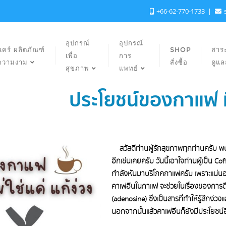
+66-62-770-1733
อุปกรณ์
อุปกรณ์
แคร์ ผลิตภัณฑ์
SHOP
สาระ
เพื่อ
การ
ความงาม
สั่งซื้อ
ดูแ
สุขภาพ
แพทย์
ประโยชน์ของกาแฟ ที่ไ
สวัสดีท่านผู้รักสุขภาพทุกท่านครับ 
อีกเช่นเคยครับ วันนี้เอาใจท่านผู้เป็น 
กำลังหันมาบริโภคกาแฟครับ เพราะแน่นอนคร
คาเฟอีนในกาแฟ จะช่วยในเรื่องของการตื่
(adenosine) ซึ่งเป็นสารที่ทำให้รู้สึกง่วงแ
นอกจากนั้นแล้วคาเฟอีนก็ยังมีประโยชน์