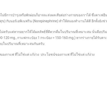
ากไม่มีการบำรุงหรือพักผ่อนก็อาจจะส่งผลเสียต่อร่างกายของเราได้ ซึ่งคาเฟอ
ับนอร์เอพิเนฟริน (Norepinephrine) ทำให้สมองทำงานได้ดี อีกทั้งยังช่วยใ
ม่ครับแต่หากอยากให้ได้ผลลัพธ์ที่ดีควรดื่มในปริมาณที่เหมาะสม นั่นคือปร
00-120 mg., กาแฟกระป๋อง 1 กระป๋อง = 150-160 mg.) หากร่างกายได้รับคาเ
่ชอบในปริมาณที่เหมาะสมกันครับ
องกาแฟ ที่ไม่ใช่แค่ แก้ง่วง ประโยชน์ของกาแฟ ที่ไม่ใช่แค่ แก้ง่วง