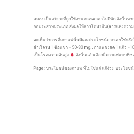
สมอง เป็นอวัยวะที่ถูกใช้งานตลอดเวลาไม่มีพัก ดังนั้นห
กดประสาทประเภท ส่งผลให้สารโดปามีน(สารแห่งความสุข) ก
จะเห็นว่าการดื่มกาแฟนั้นมีคุณประโยชน์มากเลยใช่หรือไ
สำเร็จรูป 1 ช้อนชา = 50-80 mg. , กาแฟชงสด 1 แก้ว =1
เป็นโรคความดันสูง
ดังนั้นแล้วเลือกดื่มกาแฟแบบที
Page : ประโยชน์ของกาแฟ ที่ไม่ใช่แค่ แก้ง่วง ประโยชน์ข