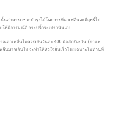
ีนนั้นสามารถช่วยบำรุงได้โดยการที่คาเฟอีนจะมีฤทธิ์ไป
ห้มีอารมณ์ดี กระปรี้กระเปร่านั่นเอง
ิมาณคาเฟอีนไม่ควรเกินวันละ 400 มิลลิกรัม/วัน (กาแฟ
ฟอีนมากเกินไป จะทำให้หัวใจสั่นเร็วโดยเฉพาะในท่านที่