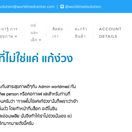
solution@worldmedcenter.com
@worldmedsolution
แม่
น่ารู้ การ
ติดต่อ
ตะกร้า
ACCOUNT
และ
ลสุขภาพ
เรา
สินค้า
DETAILS
เด็ก
ม่ใช่แค่ แก้ง่วง
พบกับสาระสุขภาพดีๆกับ Admin worldmed กัน
Coffee person หรือคอกาแฟ และสำหรับท่านที่
ับว่า “กาแฟไม่ใช่แค่แก้ง่วง”นั่นก็เพราะว่าเจ้า
นตัว โดยทำหน้าที่บล็อก อะดีโนซิน
ละอ่อนเพลีย นั่นจึงทำให้เราไม่ง่วงนั่นเอง แต่
อีกมากมายดังนี้ครับ