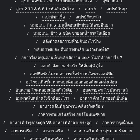
สุขภาพดีขึ้น ด้วยการปรับเข็มนาฬิกาชีวิต
สุขภาพเด็ก
สูตร 2:1:1 & 6:6:1 รหัสลับ ดับโรค
สเปรย์
สเปรย์กันยุง
สเปรย์ฆ่าเชื้อ
สเปรย์รักษาสิว
หมอแนะ กิน 3 เมนูนี้ตอนเช้าช่วยให้อายุยืนยาว
หมอแนะ ข้าว 3 ชนิด ช่วยลดน้ำตาลในเลือด
หลังทำศัลยกรรมห้ามกินอะไรบ้าง
หลับอย่างเยอะ ตื่นอย่างเพลีย เพราะเหตุใด?
อยากวิ่งลดหุ่นตอนเย็นหลังเลิกงาน แต่เข่าไม่ดีทำอย่างไร ?
ออกกำลังกายอย่างไร ให้ดีต่อ(หัว)ใจ
ออฟฟิศซินโดรม อาการเรื้อรังกวนใจชาวออฟฟิศ
อะไรจะเกิดขึ้น หากหยุดดื่มแอลกอฮอล์ตลอดทั้งเดือน
อันตราย โรคหลอดเลือดหัวใจตีบ
อันตรายจากไขมันทรานส์
อัมพาตใบหน้าครึ่งซีกคืออะไร?
อาหาร ต้านไทรอยด์เป็นพิษ
อาหารคลีนที่คุณทาน คลีนจริงหรือ ?
อาหารช่วยเสริมสร้าง ฮอร์โมนเพศชาย
อาหารที่บำรุงกระดูก VS อาหารที่ทำลายกระดูก
อาหารบำรุงน้ำนม
อาหารเสริม
อาหารเสริม
อาหารเสริม บำรุงสุขภาพ ร่างกาย
อาหารเสริมคนท้อง
อาหารเสริมช่วยผิวขาว