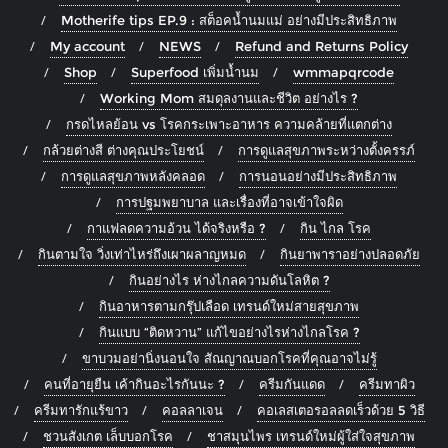
Motherife tips EP.9 : สต็อคน้ำนมแม่ อย่างมีประสิทธิภาพ
My account
NEWS
Refund and Returns Policy
Shop
Superfood เพิ่มน้ำนม
wmmapqrcode
Working Mom สมดุลงานและชีวิต อย่างไร ?
กรดไหลย้อน vs โรคกระเพาะอาหาร ความคล้ายที่แตกต่าง
กล้วยต่างสี ต่างคุณประโยชน์
การดูแลสุขภาพระหว่างตั้งครรภ์
การดูแลสุขภาพหลังคลอด
การนอนอย่างมีประสิทธิภาพ
การปฐมพยาบาล และเรื่องที่อาจเข้าใจผิด
กาแฟลดความอ้วน ได้จริงหรือ ?
กิน ไกล โรค
กินตามใจ วิ่งเท่าไหร่ถึงเผาผลาญหมด
กินยาพาราอย่างปลอดภัย
กินอย่างไร ห่างไกลความดันโลหิต ?
กินอาหารตามกรุ๊ปเลือด เทรนด์ใหม่สายสุขภาพ
กินแบบ “ติดหวาน” แก้ไขอย่างไรห่างไกลโรค ?
ขาบวมอย่านิ่งนอนใจ สัณญาณบอกโรคที่คุณอาจไม่รู้
คนที่อายุยืน เค้ากินอะไรกันนะ ?
ครีมกันแดด
ครีมทาผิว
ครีมทารักแร้ขาว
คอลลาเจน
คอเลสเตอรอลลดเร็วด้วย 5 วิธี
ชวนสังเกต เล็บบอกโรค
ชาสมุนไพร เทรนด์ใหม่ผู้ใส่ใจสุขภาพ