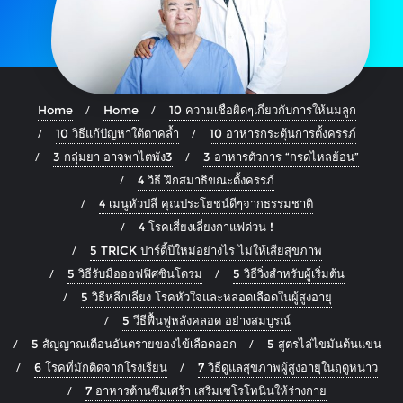
Home
Home
10 ความเชื่อผิดๆเกี่ยวกับการให้นมลูก
10 วิธีแก้ปัญหาใต้ตาคล้ำ
10 อาหารกระตุ้นการตั้งครรภ์
3 กลุ่มยา อาจพาไตพัง3
3 อาหารตัวการ “กรดไหลย้อน”
4 วิธี ฝึกสมาธิขณะตั้งครรภ์
4 เมนูหัวปลี คุณประโยชน์ดีๆจากธรรมชาติ
4 โรคเสี่ยงเลี่ยงกาแฟด่วน !
5 TRICK ปาร์ตี้ปีใหม่อย่างไร ไม่ให้เสียสุขภาพ
5 วิธีรับมือออฟฟิศซินโดรม
5 วิธีวิ่งสำหรับผู้เริ่มต้น
5 วิธีหลีกเลี่ยง โรคหัวใจและหลอดเลือดในผู้สูงอายุ
5 วีธีฟื้นฟูหลังคลอด อย่างสมบูรณ์
5 สัญญาณเตือนอันตรายของไข้เลือดออก
5 สูตรไล่ไขมันต้นแขน
6 โรคที่มักติดจากโรงเรียน
7 วิธีดูแลสุขภาพผู้สูงอายุในฤดูหนาว
7 อาหารต้านซึมเศร้า เสริมเซโรโทนินให้ร่างกาย