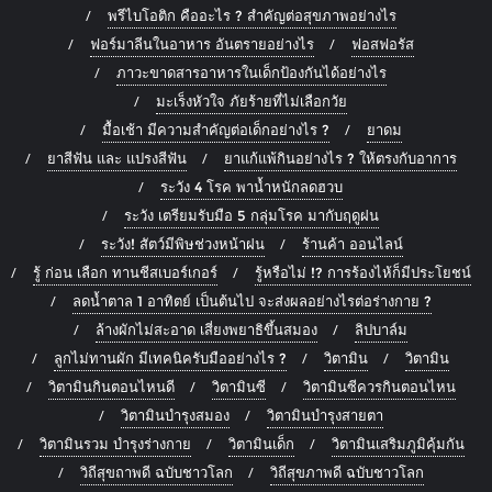
พรีไบโอติก คืออะไร ? สำคัญต่อสุขภาพอย่างไร
ฟอร์มาลีนในอาหาร อันตรายอย่างไร
ฟอสฟอรัส
ภาวะขาดสารอาหารในเด็กป้องกันได้อย่างไร
มะเร็งหัวใจ ภัยร้ายที่ไม่เลือกวัย
มื้อเช้า มีความสำคัญต่อเด็กอย่างไร ?
ยาดม
ยาสีฟัน และ แปรงสีฟัน
ยาแก้แพ้กินอย่างไร ? ให้ตรงกับอาการ
ระวัง 4 โรค พาน้ำหนักลดฮวบ
ระวัง เตรียมรับมือ 5 กลุ่มโรค มากับฤดูฝน
ระวัง! สัตว์มีพิษช่วงหน้าฝน
ร้านค้า ออนไลน์
รู้ ก่อน เลือก ทานชีสเบอร์เกอร์
รู้หรือไม่ !? การร้องไห้ก็มีประโยชน์
ลดน้ำตาล 1 อาทิตย์ เป็นต้นไป จะส่งผลอย่างไรต่อร่างกาย ?
ล้างผักไม่สะอาด เสี่ยงพยาธิขึ้นสมอง
ลิปบาล์ม
ลูกไม่ทานผัก มีเทคนิครับมืออย่างไร ?
วิตามิน
วิตามิน
วิตามินกินตอนไหนดี
วิตามินซี
วิตามินซีควรกินตอนไหน
วิตามินบำรุงสมอง
วิตามินบำรุงสายตา
วิตามินรวม บำรุงร่างกาย
วิตามินเด็ก
วิตามินเสริมภูมิคุ้มกัน
วิถีสุขถาพดี ฉบับชาวโลก
วิถีสุขภาพดี ฉบับชาวโลก