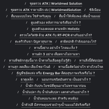
ชุดตรวจ ATK | Worldmed Solution
ชุดตรวจ ATK ราคาปลีก-ส่ง | WorldmedSolution
ซิลิเนียม
ดื่มนมแบบไหน ใช่สำหรับคุณ
ดื่มน้ำให้เพียงพอ เพิ่มน้ำนมแม่
ดูแลตัวเอง หลังการฉายรังสีอย่างไร ?
ดูแลตัวเองคลอด ตามหลัก Holistic
ตรวจโควิด19 ด้วย ATK กับ RT-PCR ต่างกันอย่างไร?
ตะคริวกินขา ปัญหาสุขภาพ
ตาผิดปกติ กำลังบอกอะไร?
ทานปิ้งย่าง อย่างไร ไกลมะเร็ง ?
ทานผัก 3 อย่าง เลือดจางไม่ถามหา
ทานพืชผักกลุ่มนี้มาก น้ำตาลในเลือดสูงไม่รู้ตัว
ทานสิ่งนี้ดีต่อปอด
ทานสุก ลดเสี่ยง เลี่ยงไซยาไนด์
ทานเนื้อสัตว์อย่างไร ห่างไกลโรค
ธัญพืชอัดแท่ง หรือ Energy Bar ดีต่อสุขภาพจริงหรือไม่ ?
ธาตุเหล็ก
นอนกรนชนิดอันตราย เป็นอย่างไร ?
น้ำผัก กับประโยชน์ที่คุณอาจไม่ทราบมาก่อน
น้ำมันปลา กับ น้ำมันตับปลา แตกต่างกันอย่างไร ?
น้ำมันหอมระเหย สำหรับ คนท้อง
น้ำหัวปลี มีสรรพคุณช่วยบำรุงน้ำนมแม่ได้จริงหรือ?