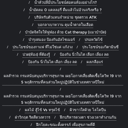
น้ำหัวปลีมีประโยชน์ต่อคนท้องอย่างไร?
น้ำอัดลม 0 แคลลอรี่ ดื่มแล้วไม่อ้วนจริงหรือ ?
บริษัทรับตัวแทนจำหน่าย ชุดตรวจ ATK
บอกลาเบาหวาน คุมน้ำตาลในเลือด
บำบัดจิตใจให้ฟูฟ่อง ด้วย Cat therapy (แมวบำบัด)
บำรุงสมอง ป้องกันอัลไซเมอร์
ปรอทวัดไข้
ประโยชน์ของกาแฟ ที่ไม่ใช่แค่ แก้ง่วง
ประโยชน์ของวิตามินซี
ปวด(ท้อง) ที่ต้องรู้
ป้องกัน นิ่วในไต เลือก เลี่ยง ลด
ป้องกัน นิ่วในไต เลือก เลี่ยง ลด
ผงเกลือแร่
ผลสำรวจ กรมสนับสนุนบริการสุขภาพ เผยโอกาสเสี่ยงติดเชื้อโควิท 19 จาก
5 พฤติกรรมที่คนส่วนใหญ่ปฏิบัติในช่วงเทศกาลปีใหม่
ผลสำรวจ กรมสนับสนุนบริการสุขภาพ เผยโอกาสเสี่ยงติดเชื้อโควิท 19 จาก
5 พฤติกรรมที่คนส่วนใหญ่ปฏิบัติในช่วงเทศกาลปีใหม่
ผลไม้ สู้ไข้ Vs ทรุดไข้
ผิวขาวใสด้วย ไลโคปีน
ฝ่าวิกฤต ริดสีดวงทวาร
ฝึกบริหารดวงตา ช่วงเวลาทำงานกัน
ฝึกโยคะขณะตั้งครรภ์ เพื่อสุขภาพที่ดี