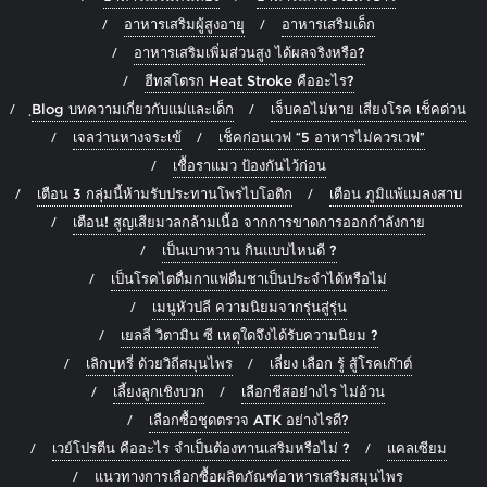
อาหารเสริมผู้สูงอายุ
อาหารเสริมเด็ก
อาหารเสริมเพิ่มส่วนสูง ได้ผลจริงหรือ?
ฮีทสโตรก Heat Stroke คืออะไร?
ฺBlog บทความเกี่ยวกับแม่และเด็ก
เจ็บคอไม่หาย เสี่ยงโรค เช็คด่วน
เจลว่านหางจระเข้
เช็คก่อนเวฟ “5 อาหารไม่ควรเวฟ”
เชื้อราแมว ป้องกันไว้ก่อน
เตือน 3 กลุ่มนี้ห้ามรับประทานโพรไบโอติก
เตือน ภูมิแพ้แมลงสาบ
เตือน! สูญเสียมวลกล้ามเนื้อ จากการขาดการออกกำลังกาย
เป็นเบาหวาน กินแบบไหนดี ?
เป็นโรคไตดื่มกาแฟดื่มชาเป็นประจำได้หรือไม่
เมนูหัวปลี ความนิยมจากรุ่นสู่รุ่น
เยลลี่ วิตามิน ซี เหตุใดจึงได้รับความนิยม ?
เลิกบุหรี่ ด้วยวิถีสมุนไพร
เลี่ยง เลือก รู้ สู้โรคเก๊าต์
เลี้ยงลูกเชิงบวก
เลือกชีสอย่างไร ไม่อ้วน
เลือกซื้อชุดตรวจ ATK อย่างไรดี?
เวย์โปรตีน คืออะไร จำเป็นต้องทานเสริมหรือไม่ ?
แคลเซียม
แนวทางการเลือกซื้อผลิตภัณฑ์อาหารเสริมสมุนไพร