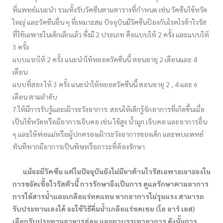
ที่แพทย์แนะนำ รวมทั้งรับวัคซีนตามตารางที่กำหนด เช่น วัคซีนไข้หวัด
ใหญ่ และวัคซีนอื่น ๆ ที่เหมาะสม ปัจจุบันมีวัคซีนป้องกันโรคโรต้าไวรัส
ที่ใช้เฉพาะในเด็กเล็กแล้ว ซึ่งมี 2 ประเภท คือแบบให้ 2 ครั้ง และแบบให้
3 ครั้ง
แบบแรกให้ 2 ครั้ง แนะนำให้หยอดวัคซีนนี้ ตอนอายุ 2 เดือนและ 4
เดือน
แบบที่สอง ให้ 3 ครั้ง แนะนำให้หยอดวัคซีนนี้ ตอนอายุ 2 , 4 และ 6
เดือน ตามลำดับ
7.ให้มีการรับรู้และเฝ้าระวังอาการ: สอนให้เด็กรู้จักอาการที่เกิดขึ้นเมื่อ
เป็นไข้หวัดหรือมีอาการเจ็บคอ เช่น ไข้สูง น้ำมูก เจ็บคอ และอาการอื่น
ๆ และให้พ่อแม่หรือผู้ปกครองเฝ้าระวังอาการของเด็ก และพบแพทย์
ทันทีหากมีอาการเป็นพิษหรือภาวะที่ต้องรักษา
แม้จะมีวัคซีน แต่ในปัจจุบันยังไม่มียาต้านไวรัสเฉพาะเจาะจงใน
การขจัดเชื้อไวรัสตัวนี้ การรักษาจึงเป็นการ ดูแลรักษาตามอาการ
การให้สารน้ำและเกลือแร่ทดแทน หากอาการไม่รุนแรง สามารถ
รับประทานเองได้ จะใช้วิธีดื่มน้ำเกลือแร่ชดเชย (โอ อาร์ เอส)
เลือกรับประทานอาหารอ่อน และยาบรรเทาอาการ ดังนั้นการ