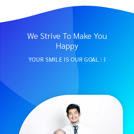
We Strive To Make You
Happy
YOUR SMILE IS OUR GOAL : )