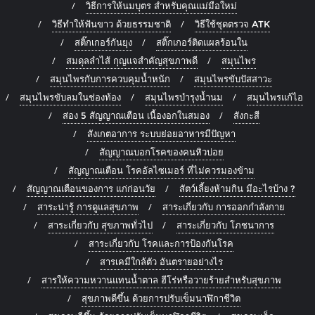
วิธีการให้นมบุตร สำหรับคุณแม่มือใหม่
วิธีทำให้ฟันขาว ด้วยธรรมชาติ
วิธีใช้ชุดตรวจ ATK
สติ๊กเกอร์กันยุง
สติ๊กเกอร์ติดแผลร้อนใน
สมดุลลำไส้ กุญแจสำคัญสุขภาพดี
สมุนไพร
สมุนไพรกับการควบคุมน้ำหนัก
สมุนไพรขับปัสสาวะ
สมุนไพรขับลมในช่องท้อง
สมุนไพรบำรุงน้ำนม
สมุนไพรแก้ไอ
ส่อง 5 สัญญาณเตือน เนื้องอกในสมอง
สังกะสี
สังเกตอาการ ระบบย่อยอาหารมีปัญหา
สัญญาณบอกโรคของคนหิวบ่อย
สัญญาณเตือน โรคอัลไซเมอร์ ที่ไม่ควรมองข้าม
สัญญาณเตือนของการ แก่ก่อนวัย
สัตว์เลี้ยงห้ามกิน มีอะไรบ้าง ?
สาระน่ารู้ การดูแลสุขภาพ
สาระเกี่ยวกับ การออกกำลังกาย
สาระเกี่ยวกับ สุขภาพทั่วไป
สาระเกี่ยวกับ โภชนาการ
สาระเกี่ยวกับ โรคและการป้องกันโรค
สารเคมีใกล้ตัว อันตรายอย่างไร
สารให้ความหวานแทนน้ำตาล ฮีโร่หรือวายร้ายสำหรับสุขภาพ
สุขภาพดีขึ้น ด้วยการปรับเข็มนาฬิกาชีวิต