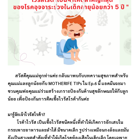
สวัสดีคุณแม่ทุกท่านค่ะ กลับมาพบกับบทความสุขภาพสำหรับ
คุณแม่และลูกน้อยกับ MOTHERIFE TIPs ใน Ep.6 นี้ แอดมินจะมา
ชวนคุณพ่อคุณแม่ร่วมสร้างเกราะป้องกันด้านสุขลักษณะให้กับลูก
น้อย เพื่อป้องกันการติดเชื้อไวรัสโรต้ากันค่ะ
มารู้จักเจ้าไวรัสโรต้า?
โรต้าไวรัส เป็นเชื้อไวรัสชนิดหนึ่งที่ทำให้เกิดการอักเสบใน
กระเพาะอาหารและลำไส้ มีขนาดเล็ก รูปร่างเหมือนกงล้อและมัน
ยังเป็นสาเหตุสำคัญที่ทำให้เกิดโรคท้องเสียในเด็กเล็ก โดยเฉพาะ