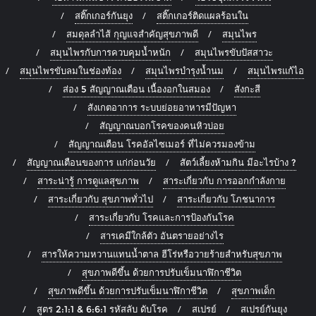
สติ๊กเกอร์กันยุง
สติ๊กเกอร์ติดแผลร้อนใน
สมดุลลำไส้ กุญแจสำคัญสุขภาพดี
สมุนไพร
สมุนไพรกับการควบคุมน้ำหนัก
สมุนไพรขับปัสสาวะ
สมุนไพรขับลมในช่องท้อง
สมุนไพรบำรุงน้ำนม
สมุนไพรแก้ไอ
ส่อง 5 สัญญาณเตือน เนื้องอกในสมอง
สังกะสี
สังเกตอาการ ระบบย่อยอาหารมีปัญหา
สัญญาณบอกโรคของคนหิวบ่อย
สัญญาณเตือน โรคอัลไซเมอร์ ที่ไม่ควรมองข้าม
สัญญาณเตือนของการ แก่ก่อนวัย
สัตว์เลี้ยงห้ามกิน มีอะไรบ้าง ?
สาระน่ารู้ การดูแลสุขภาพ
สาระเกี่ยวกับ การออกกำลังกาย
สาระเกี่ยวกับ สุขภาพทั่วไป
สาระเกี่ยวกับ โภชนาการ
สาระเกี่ยวกับ โรคและการป้องกันโรค
สารเคมีใกล้ตัว อันตรายอย่างไร
สารให้ความหวานแทนน้ำตาล ฮีโร่หรือวายร้ายสำหรับสุขภาพ
สุขภาพดีขึ้น ด้วยการปรับเข็มนาฬิกาชีวิต
สุขภาพดีขึ้น ด้วยการปรับเข็มนาฬิกาชีวิต
สุขภาพเด็ก
สูตร 2:1:1 & 6:6:1 รหัสลับ ดับโรค
สเปรย์
สเปรย์กันยุง