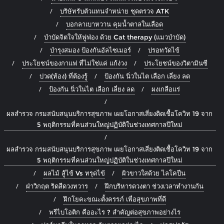
บริษัทรับตัวแทนจำหน่าย ชุดตรวจ ATK
บอกลาเบาหวาน คุมน้ำตาลในเลือด
บำบัดจิตใจให้ฟูฟ่อง ด้วย Cat therapy (แมวบำบัด)
บำรุงสมอง ป้องกันอัลไซเมอร์
ปรอทวัดไข้
ประโยชน์ของกาแฟ ที่ไม่ใช่แค่ แก้ง่วง
ประโยชน์ของวิตามินซี
ปวด(ท้อง) ที่ต้องรู้
ป้องกัน นิ่วในไต เลือก เลี่ยง ลด
ป้องกัน นิ่วในไต เลือก เลี่ยง ลด
ผงเกลือแร่
ผลสำรวจ กรมสนับสนุนบริการสุขภาพ เผยโอกาสเสี่ยงติดเชื้อโควิท 19 จาก
5 พฤติกรรมที่คนส่วนใหญ่ปฏิบัติในช่วงเทศกาลปีใหม่
ผลสำรวจ กรมสนับสนุนบริการสุขภาพ เผยโอกาสเสี่ยงติดเชื้อโควิท 19 จาก
5 พฤติกรรมที่คนส่วนใหญ่ปฏิบัติในช่วงเทศกาลปีใหม่
ผลไม้ สู้ไข้ Vs ทรุดไข้
ผิวขาวใสด้วย ไลโคปีน
ฝ่าวิกฤต ริดสีดวงทวาร
ฝึกบริหารดวงตา ช่วงเวลาทำงานกัน
ฝึกโยคะขณะตั้งครรภ์ เพื่อสุขภาพที่ดี
พรีไบโอติก คืออะไร ? สำคัญต่อสุขภาพอย่างไร