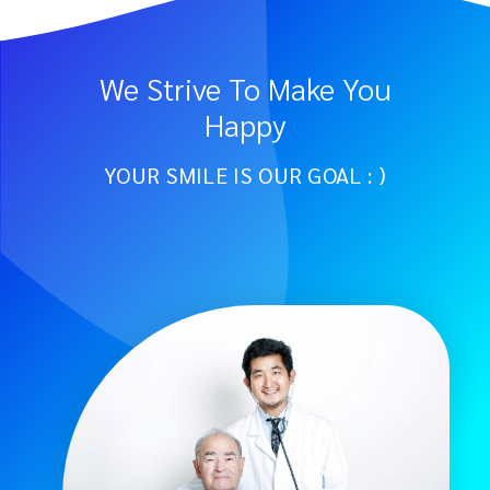
We Strive To Make You
Happy
YOUR SMILE IS OUR GOAL : )