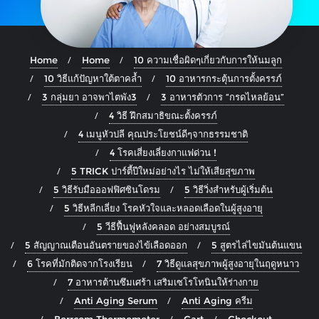
Home
Home
10 ความเชื่อผิดๆเกี่ยวกับการให้นมลูก
10 วิธีแก้ปัญหาใต้ตาคล้ำ
10 อาหารกระตุ้นการตั้งครรภ์
3 กลุ่มยา อาจพาไตพัง3
3 อาหารตัวการ “กรดไหลย้อน”
4 วิธี ฝึกสมาธิขณะตั้งครรภ์
4 เมนูหัวปลี คุณประโยชน์ดีๆจากธรรมชาติ
4 โรคเสี่ยงเลี่ยงกาแฟด่วน !
5 TRICK ปาร์ตี้ปีใหม่อย่างไร ไม่ให้เสียสุขภาพ
5 วิธีรับมือออฟฟิศซินโดรม
5 วิธีวิ่งสำหรับผู้เริ่มต้น
5 วิธีหลีกเลี่ยง โรคหัวใจและหลอดเลือดในผู้สูงอายุ
5 วีธีฟื้นฟูหลังคลอด อย่างสมบูรณ์
5 สัญญาณเตือนอันตรายของไข้เลือดออก
5 สูตรไล่ไขมันต้นแขน
6 โรคที่มักติดจากโรงเรียน
7 วิธีดูแลสุขภาพผู้สูงอายุในฤดูหนาว
7 อาหารต้านซึมเศร้า เสริมเซโรโทนินให้ร่างกาย
Anti Aging Serum
Anti Aging ครีม