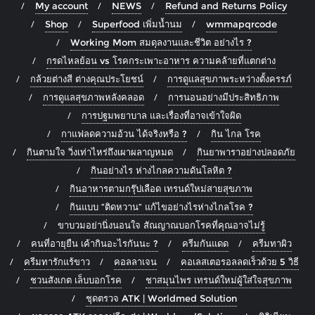
My account
NEWS
Refund and Returns Policy
Shop
Superfood เพิ่มน้ำนม
wmmapqrcode
Working Mom สมดุลงานและชีวิต อย่างไร ?
กรดไหลย้อน vs โรคกระเพาะอาหาร ความคล้ายที่แตกต่าง
กล้วยต่างสี ต่างคุณประโยชน์
การดูแลสุขภาพระหว่างตั้งครรภ์
การดูแลสุขภาพหลังคลอด
การนอนอย่างมีประสิทธิภาพ
การปฐมพยาบาล และเรื่องที่อาจเข้าใจผิด
กาแฟลดความอ้วน ได้จริงหรือ ?
กิน ไกล โรค
กินตามใจ วิ่งเท่าไหร่ถึงเผาผลาญหมด
กินยาพาราอย่างปลอดภัย
กินอย่างไร ห่างไกลความดันโลหิต ?
กินอาหารตามกรุ๊ปเลือด เทรนด์ใหม่สายสุขภาพ
กินแบบ “ติดหวาน” แก้ไขอย่างไรห่างไกลโรค ?
ขาบวมอย่านิ่งนอนใจ สัณญาณบอกโรคที่คุณอาจไม่รู้
คนที่อายุยืน เค้ากินอะไรกันนะ ?
ครีมกันแดด
ครีมทาผิว
ครีมทารักแร้ขาว
คอลลาเจน
คอเลสเตอรอลลดเร็วด้วย 5 วิธี
ชวนสังเกต เล็บบอกโรค
ชาสมุนไพร เทรนด์ใหม่ผู้ใส่ใจสุขภาพ
ชุดตรวจ ATK | Worldmed Solution