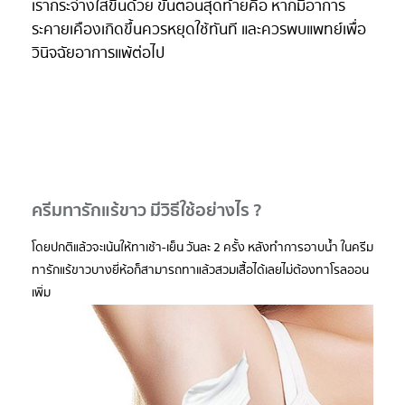
เรากระจ่างใสขึ้นด้วย ขั้นตอนสุดท้ายคือ หากมีอาการ
ระคายเคืองเกิดขึ้นควรหยุดใช้ทันที และควรพบแพทย์เพื่อ
วินิจฉัยอาการแพ้ต่อไป
ครีมทารักแร้ขาว มีวิธีใช้อย่างไร ?
โดยปกติแล้วจะเน้นให้ทาเช้า-เย็น วันละ 2 ครั้ง หลังทำการอาบน้ำ ในครีม
ทารักแร้ขาวบางยี่ห้อก็สามารถทาแล้วสวมเสื้อได้เลยไม่ต้องทาโรลออน
เพิ่ม