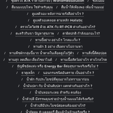
ชุดตรวจ ATK ราคาปลีก-ส่ง | WorldmedSolution
ซิลิเนียม
ดื่มนมแบบไหน ใช่สำหรับคุณ
ดื่มน้ำให้เพียงพอ เพิ่มน้ำนมแม่
ดูแลตัวเอง หลังการฉายรังสีอย่างไร ?
ดูแลตัวเองคลอด ตามหลัก Holistic
ตรวจโควิด19 ด้วย ATK กับ RT-PCR ต่างกันอย่างไร?
ตะคริวกินขา ปัญหาสุขภาพ
ตาผิดปกติ กำลังบอกอะไร?
ทานปิ้งย่าง อย่างไร ไกลมะเร็ง ?
ทานผัก 3 อย่าง เลือดจางไม่ถามหา
ทานพืชผักกลุ่มนี้มาก น้ำตาลในเลือดสูงไม่รู้ตัว
ทานสิ่งนี้ดีต่อปอด
ทานสุก ลดเสี่ยง เลี่ยงไซยาไนด์
ทานเนื้อสัตว์อย่างไร ห่างไกลโรค
ธัญพืชอัดแท่ง หรือ Energy Bar ดีต่อสุขภาพจริงหรือไม่ ?
ธาตุเหล็ก
นอนกรนชนิดอันตราย เป็นอย่างไร ?
น้ำผัก กับประโยชน์ที่คุณอาจไม่ทราบมาก่อน
น้ำมันปลา กับ น้ำมันตับปลา แตกต่างกันอย่างไร ?
น้ำมันหอมระเหย สำหรับ คนท้อง
น้ำหัวปลี มีสรรพคุณช่วยบำรุงน้ำนมแม่ได้จริงหรือ?
น้ำหัวปลีมีประโยชน์ต่อคนท้องอย่างไร?
น้ำอัดลม 0 แคลลอรี่ ดื่มแล้วไม่อ้วนจริงหรือ ?