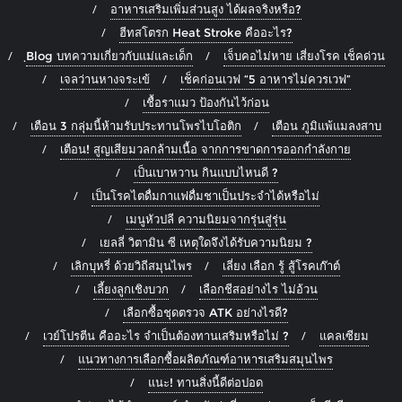
อาหารเสริมเพิ่มส่วนสูง ได้ผลจริงหรือ?
ฮีทสโตรก Heat Stroke คืออะไร?
ฺBlog บทความเกี่ยวกับแม่และเด็ก
เจ็บคอไม่หาย เสี่ยงโรค เช็คด่วน
เจลว่านหางจระเข้
เช็คก่อนเวฟ “5 อาหารไม่ควรเวฟ”
เชื้อราแมว ป้องกันไว้ก่อน
เตือน 3 กลุ่มนี้ห้ามรับประทานโพรไบโอติก
เตือน ภูมิแพ้แมลงสาบ
เตือน! สูญเสียมวลกล้ามเนื้อ จากการขาดการออกกำลังกาย
เป็นเบาหวาน กินแบบไหนดี ?
เป็นโรคไตดื่มกาแฟดื่มชาเป็นประจำได้หรือไม่
เมนูหัวปลี ความนิยมจากรุ่นสู่รุ่น
เยลลี่ วิตามิน ซี เหตุใดจึงได้รับความนิยม ?
เลิกบุหรี่ ด้วยวิถีสมุนไพร
เลี่ยง เลือก รู้ สู้โรคเก๊าต์
เลี้ยงลูกเชิงบวก
เลือกชีสอย่างไร ไม่อ้วน
เลือกซื้อชุดตรวจ ATK อย่างไรดี?
เวย์โปรตีน คืออะไร จำเป็นต้องทานเสริมหรือไม่ ?
แคลเซียม
แนวทางการเลือกซื้อผลิตภัณฑ์อาหารเสริมสมุนไพร
แนะ! ทานสิ่งนี้ดีต่อปอด