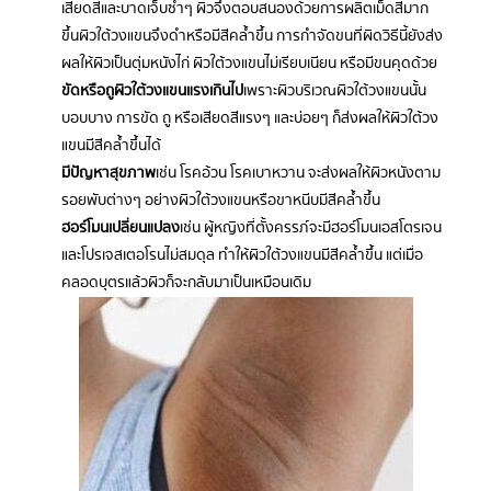
เสียดสีและบาดเจ็บซ้ำๆ ผิวจึงตอบสนองด้วยการผลิตเม็ดสีมาก
ขึ้น ผิวใต้วงแขนจึงดำหรือมีสีคล้ำขึ้น การกำจัดขนที่ผิดวิธีนี้ยังส่ง
ผลให้ผิวเป็นตุ่มหนังไก่ ผิวใต้วงแขนไม่เรียบเนียน หรือมีขนคุดด้วย
ขัดหรือถูผิวใต้วงแขนแรงเกินไป
เพราะผิวบริเวณผิวใต้วงแขนนั้น
บอบบาง การขัด ถู หรือเสียดสีแรงๆ และบ่อยๆ ก็ส่งผลให้ผิวใต้วง
แขนมีสีคล้ำขึ้นได้
มีปัญหาสุขภาพ
เช่น โรคอ้วน โรคเบาหวาน จะส่งผลให้ผิวหนังตาม
รอยพับต่างๆ อย่างผิวใต้วงแขนหรือขาหนีบมีสีคล้ำขึ้น
ฮอร์โมนเปลี่ยนแปลง
เช่น ผู้หญิงที่ตั้งครรภ์จะมีฮอร์โมนเอสโตรเจน
และโปรเจสเตอโรนไม่สมดุล ทำให้ผิวใต้วงแขนมีสีคล้ำขึ้น แต่เมื่อ
คลอดบุตรแล้วผิวก็จะกลับมาเป็นเหมือนเดิม