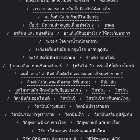
ฟอร์มาลีนในอาหาร อันตรายอย่างไร
ฟอสฟอรัส
ภาวะขาดสารอาหารในเด็กป้องกันได้อย่างไร
มะเร็งหัวใจ ภัยร้ายที่ไม่เลือกวัย
มื้อเช้า มีความสำคัญต่อเด็กอย่างไร ?
ยาดม
ยาสีฟัน และ แปรงสีฟัน
ยาแก้แพ้กินอย่างไร ? ให้ตรงกับอาการ
ระวัง 4 โรค พาน้ำหนักลดฮวบ
ระวัง เตรียมรับมือ 5 กลุ่มโรค มากับฤดูฝน
ระวัง! สัตว์มีพิษช่วงหน้าฝน
ร้านค้า ออนไลน์
รู้ ก่อน เลือก ทานชีสเบอร์เกอร์
รู้หรือไม่ !? การร้องไห้ก็มีประโยชน์
ลดน้ำตาล 1 อาทิตย์ เป็นต้นไป จะส่งผลอย่างไรต่อร่างกาย ?
ล้างผักไม่สะอาด เสี่ยงพยาธิขึ้นสมอง
ลิปบาล์ม
ลูกไม่ทานผัก มีเทคนิครับมืออย่างไร ?
วิตามิน
วิตามิน
วิตามินกินตอนไหนดี
วิตามินซี
วิตามินซีควรกินตอนไหน
วิตามินบำรุงสมอง
วิตามินบำรุงสายตา
วิตามินรวม บำรุงร่างกาย
วิตามินเด็ก
วิตามินเสริมภูมิคุ้มกัน
วิถีสุขถาพดี ฉบับชาวโลก
วิถีสุขภาพดี ฉบับชาวโลก
วิธีการให้นมบุตร สำหรับคุณแม่มือใหม่
วิธีทำให้ฟันขาว ด้วยธรรมชาติ
วิธีใช้ชุดตรวจ ATK