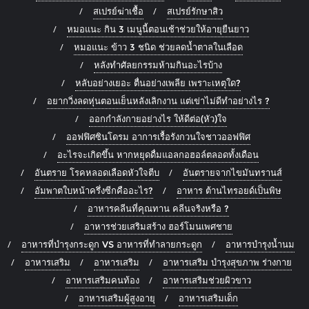
สเปรย์ฆ่าเชื้อ
สเปรย์รักษาสิว
หมอแนะ กิน 3 เมนูนี้ตอนเช้าช่วยให้อายุยืนยาว
หมอแนะ ข้าว 3 ชนิด ช่วยลดน้ำตาลในเลือด
หลังทำศัลยกรรมห้ามกินอะไรบ้าง
หลับอย่างเยอะ ตื่นอย่างเพลีย เพราะเหตุใด?
อยากวิ่งลดหุ่นตอนเย็นหลังเลิกงาน แต่เข่าไม่ดีทำอย่างไร ?
ออกกำลังกายอย่างไร ให้ดีต่อ(หัว)ใจ
ออฟฟิศซินโดรม อาการเรื้อรังกวนใจชาวออฟฟิศ
อะไรจะเกิดขึ้น หากหยุดดื่มแอลกอฮอล์ตลอดทั้งเดือน
อันตราย โรคหลอดเลือดหัวใจตีบ
อันตรายจากไขมันทรานส์
อัมพาตใบหน้าครึ่งซีกคืออะไร?
อาหาร ต้านไทรอยด์เป็นพิษ
อาหารคลีนที่คุณทาน คลีนจริงหรือ ?
อาหารช่วยเสริมสร้าง ฮอร์โมนเพศชาย
อาหารที่บำรุงกระดูก VS อาหารที่ทำลายกระดูก
อาหารบำรุงน้ำนม
อาหารเสริม
อาหารเสริม
อาหารเสริม บำรุงสุขภาพ ร่างกาย
อาหารเสริมคนท้อง
อาหารเสริมช่วยผิวขาว
อาหารเสริมผู้สูงอายุ
อาหารเสริมเด็ก